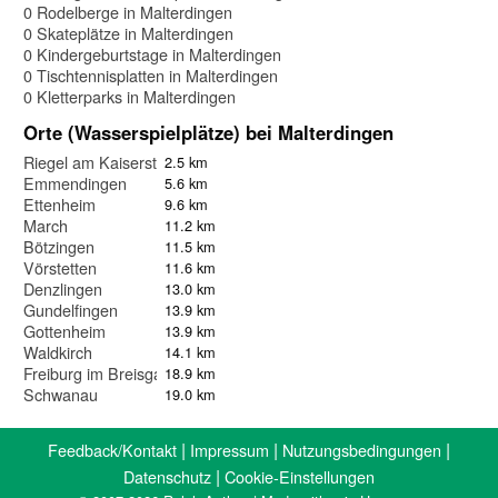
0 Rodelberge in Malterdingen
0 Skateplätze in Malterdingen
0 Kindergeburtstage in Malterdingen
0 Tischtennisplatten in Malterdingen
0 Kletterparks in Malterdingen
Orte (Wasserspielplätze) bei Malterdingen
Riegel am Kaiserstuhl
2.5 km
Emmendingen
5.6 km
Ettenheim
9.6 km
March
11.2 km
Bötzingen
11.5 km
Vörstetten
11.6 km
Denzlingen
13.0 km
Gundelfingen
13.9 km
Gottenheim
13.9 km
Waldkirch
14.1 km
Freiburg im Breisgau
18.9 km
Schwanau
19.0 km
|
|
|
Feedback/Kontakt
Impressum
Nutzungsbedingungen
|
Datenschutz
Cookie-Einstellungen