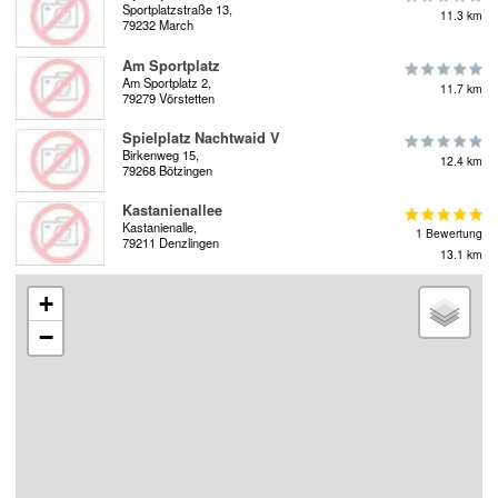
Sportplatzstraße 13,
11.3 km
79232 March
Am Sportplatz
Am Sportplatz 2,
11.7 km
79279 Vörstetten
Spielplatz Nachtwaid V
Birkenweg 15,
12.4 km
79268 Bötzingen
Kastanienallee
Kastanienalle,
1 Bewertung
79211 Denzlingen
13.1 km
+
−