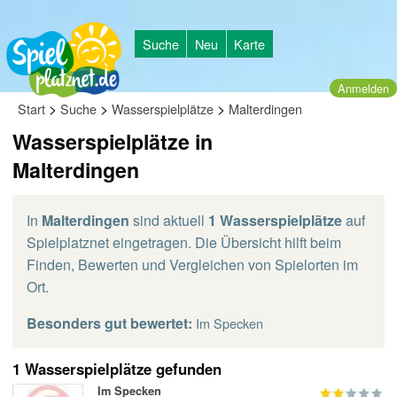
Suche
Neu
Karte
Anmelden
>
>
>
Start
Suche
Wasserspielplätze
Malterdingen
Wasserspielplätze in
Malterdingen
In
Malterdingen
sind aktuell
1 Wasserspielplätze
auf
Spielplatznet eingetragen. Die Übersicht hilft beim
Finden, Bewerten und Vergleichen von Spielorten im
Ort.
Besonders gut bewertet:
Im Specken
1 Wasserspielplätze gefunden
Im Specken