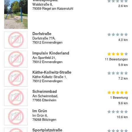
Waldstraße 8,
2.6 km
79359 Riegel am Kaiserstuhl
Dorfstraße
Dorfstraße 77A,
4.0 km
79312 Emmendingen
Impulsiv Kinderland
Am Sportfeld 21,
11 Bewertungen
79312 Emmendingen
5.9 km
Käthe-Kollwitz-Straße
Käthe-Kollwitz-Straße 1,
7.2 km
79312 Emmendingen
Schwimmbad
Am Schwimmbad,
1 Bewertung
77955 Ettenheim
9.6 km
Im Grün
Im Grün 6,
10.6 km
79268 Bötzingen
Sportplatzstraße