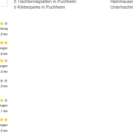
0 Tischtennisplatten in Puchheim
Haimhause
0 Kletterparks in Puchheim
Unterhachi
rtung
.5 km
ungen
.6 km
ungen
.0 km
.5 km
ungen
.1 km
ungen
.0 km