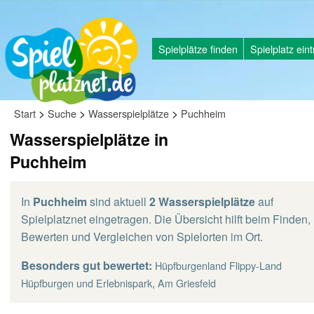
Spielplätze finden
Spielplatz ein
>
>
>
Start
Suche
Wasserspielplätze
Puchheim
Wasserspielplätze in
Puchheim
In
Puchheim
sind aktuell
2 Wasserspielplätze
auf
Spielplatznet eingetragen. Die Übersicht hilft beim Finden,
Bewerten und Vergleichen von Spielorten im Ort.
Besonders gut bewertet:
Hüpfburgenland Flippy-Land
,
Hüpfburgen und Erlebnispark
Am Griesfeld