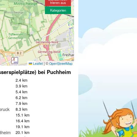
trieren aus
Kategorien
|
©
Leaflet
OpenStreetMap
serspielplätze) bei Puchheim
2.4 km
3.9 km
5.4 km
6.2 km
7.9 km
bruck
8.3 km
15.1 km
16.4 km
19.1 km
ißheim
20.1 km