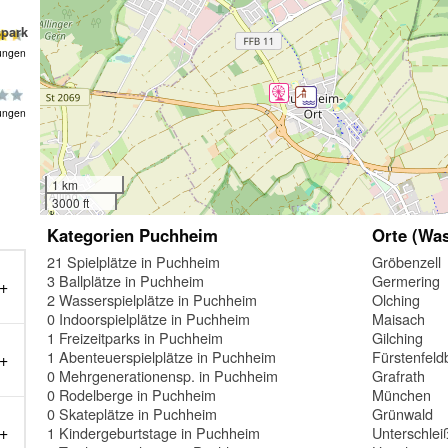
spark
ungen
ungen
1 km
3000 ft
Kategorien Puchheim
Orte (Was
21 Spielplätze in Puchheim
Gröbenzell
3 Ballplätze in Puchheim
Germering
2 Wasserspielplätze in Puchheim
Olching
0 Indoorspielplätze in Puchheim
Maisach
1 Freizeitparks in Puchheim
Gilching
1 Abenteuerspielplätze in Puchheim
Fürstenfeld
0 Mehrgenerationensp. in Puchheim
Grafrath
0 Rodelberge in Puchheim
München
0 Skateplätze in Puchheim
Grünwald
1 Kindergeburtstage in Puchheim
Unterschle