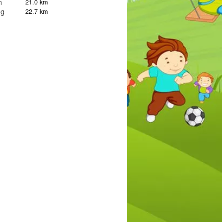
n
21.0 km
ng
22.7 km