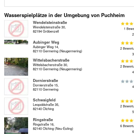
Wasserspielplätze in der Umgebung von Puchheim
Wendelsteinstraße
Wendelsteinstraße 30,
1 Bewe
82194 Gröbenzell
2
Aubinger Weg
Aubinger Weg 14,
2 Bewert
82110 Germering (Neugermering)
3
Wittelsbacherstraße
Wittelsbacherstraße 30,
2 Bewert
82110 Germering (Neugermering)
4
Dornierstraße
Dornierstraße 15,
4
82110 Germering
Schwaigfeld
Leopoldstraße 35,
2 Bewert
82140 Olching
5
Ringstraße
Ringstraße 16,
6 Bewert
82140 Olching (Neu-Esting)
6