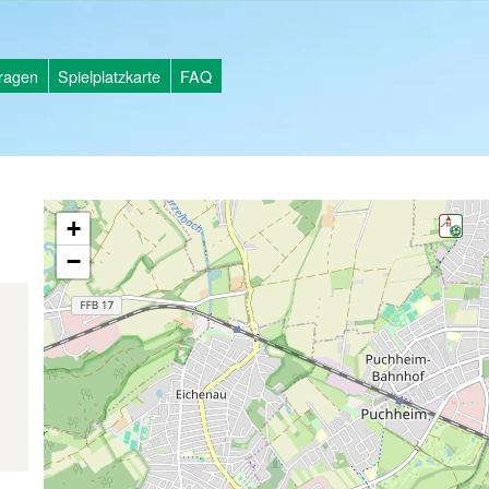
tragen
Spielplatzkarte
FAQ
+
−