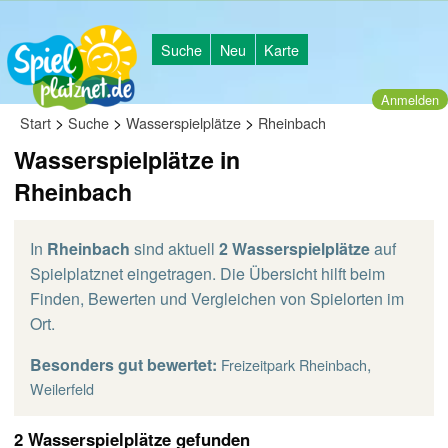
Suche
Neu
Karte
Anmelden
>
>
>
Start
Suche
Wasserspielplätze
Rheinbach
Wasserspielplätze in
Rheinbach
In
Rheinbach
sind aktuell
2 Wasserspielplätze
auf
Spielplatznet eingetragen. Die Übersicht hilft beim
Finden, Bewerten und Vergleichen von Spielorten im
Ort.
Besonders gut bewertet:
,
Freizeitpark Rheinbach
Weilerfeld
2 Wasserspielplätze gefunden