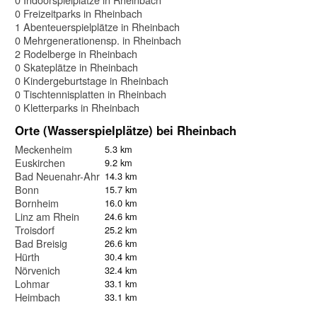
0 Freizeitparks in Rheinbach
1 Abenteuerspielplätze in Rheinbach
0 Mehrgenerationensp. in Rheinbach
2 Rodelberge in Rheinbach
0 Skateplätze in Rheinbach
0 Kindergeburtstage in Rheinbach
0 Tischtennisplatten in Rheinbach
0 Kletterparks in Rheinbach
Orte (Wasserspielplätze) bei Rheinbach
Meckenheim
5.3 km
Euskirchen
9.2 km
Bad Neuenahr-Ahrweiler
14.3 km
Bonn
15.7 km
Bornheim
16.0 km
Linz am Rhein
24.6 km
Troisdorf
25.2 km
Bad Breisig
26.6 km
Hürth
30.4 km
Nörvenich
32.4 km
Lohmar
33.1 km
Heimbach
33.1 km