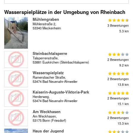
Wasserspielplätze in der Umgebung von Rheinbach
Mühlengraben
Mühlenstraße 2,
3 Bewertungen
53340 Meckenheim
5.3 km
Steinbachtalsperre
Talsperrenstraße,
2 Bewertungen
53881 Euskirchen (Steinbachtalsperre)
9.2 km
Wasserspielplatz
Ramersbacher Straße,
2 Bewertungen
53474 Bad Neuenahr-Ahrweiler
13.8 km
Kaiserin-Auguste-Viktoria-Park
Herderweg,
2 Bewertungen
53474 Bad Neuenahr-Ahrweiler
15.1 km
Am Weckhasen
Am Weckhasen,
2 Bewertungen
53175 Bonn (Friesdorf)
15.3 km
Haus der Jugend