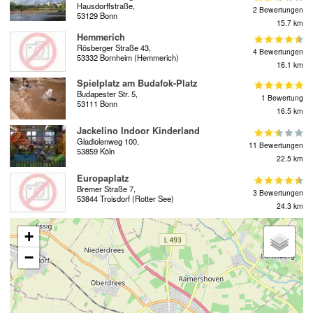
Hausdorffstraße,
2 Bewertungen
53129 Bonn
15.7 km
Hemmerich
Rösberger Straße 43,
4 Bewertungen
53332 Bornheim (Hemmerich)
16.1 km
Spielplatz am Budafok-Platz
Budapester Str. 5,
1 Bewertung
53111 Bonn
16.5 km
Jackelino Indoor Kinderland
Gladiolenweg 100,
11 Bewertungen
53859 Köln
22.5 km
Europaplatz
Bremer Straße 7,
3 Bewertungen
53844 Troisdorf (Rotter See)
24.3 km
+
−