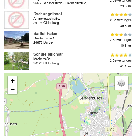
2 Bewertungen
26655 Westerstede (Fikensolterfeld)
29.6 km
Dschungelboot
Ammergaustraße,
2 Bewertungen
26123 Oldenburg
39.8 km
Barßel Hafen
Deichstraße 4,
2 Bewertungen
26676 Barßel
40.8 km
Schule Milchstr.
Milchstraße,
2 Bewertungen
26123 Oldenburg
41.1 km
+
−