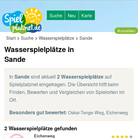
Suche
Neu
Karte
Anmelden
>
>
>
Start
Suche
Wasserspielplätze
Sande
Wasserspielplätze in
Sande
In
Sande
sind aktuell
2 Wasserspielplätze
auf
Spielplatznet eingetragen. Die Übersicht hilft beim
Finden, Bewerten und Vergleichen von Spielorten im
Ort.
Besonders gut bewertet:
,
Oskar-Tenge-Weg
Eichenweg
2 Wasserspielplätze gefunden
Eichenweg