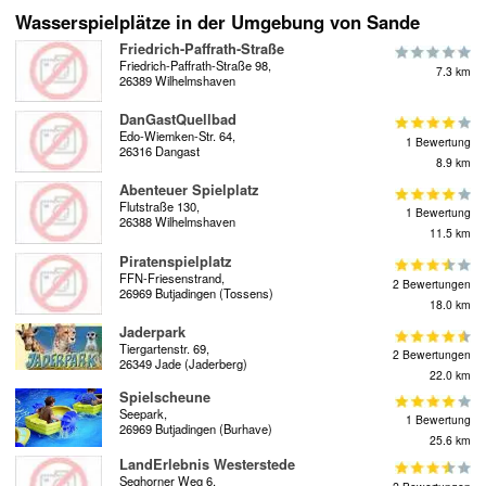
Wasserspielplätze in der Umgebung von Sande
Friedrich-Paffrath-Straße
Friedrich-Paffrath-Straße 98,
7.3 km
26389 Wilhelmshaven
DanGastQuellbad
Edo-Wiemken-Str. 64,
1 Bewertung
26316 Dangast
8.9 km
Abenteuer Spielplatz
Flutstraße 130,
1 Bewertung
26388 Wilhelmshaven
11.5 km
Piratenspielplatz
FFN-Friesenstrand,
2 Bewertungen
26969 Butjadingen (Tossens)
18.0 km
Jaderpark
Tiergartenstr. 69,
2 Bewertungen
26349 Jade (Jaderberg)
22.0 km
Spielscheune
Seepark,
1 Bewertung
26969 Butjadingen (Burhave)
25.6 km
LandErlebnis Westerstede
Seghorner Weg 6,