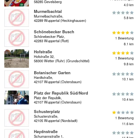
58285 Gevelsberg
4.0 km
Murmelbachtal
Murmelbachstraße,
5.8 km
42289 Wuppertal (Heckinghausen)
Schönebecker Busch
Schönebecker Platz,
1 Bewertung
42283 Wuppertal (Rott)
8.1 km
Hofstraße
Hofstraße 32,
1 Bewertung
58300 Wetter (Ruhr) (Grundschöttel)
9.8 km
Botanischer Garten
Hardtstraße,
10.1 km
42107 Wuppertal (Ostersbaum)
Platz der Republik Süd/Nord
Platz der Republik,
10.4 km
42107 Wuppertal (Ostersbaum)
Schusterplatz
Schusterstraße,
1 Bewertung
42105 Wuppertal (Nordstadt)
11.6 km
Haydnstraße
Schumannstraße 1,
11.8 km