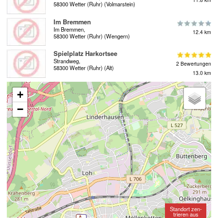
58300 Wetter (Ruhr) (Volmarstein)
Im Bremmen
Im Bremmen,
12.4 km
58300 Wetter (Ruhr) (Wengern)
Spielplatz Harkortsee
Strandweg,
2 Bewertungen
58300 Wetter (Ruhr) (Alt)
13.0 km
+
−
Standort zen-
trieren aus