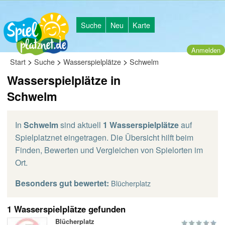
Suche
Neu
Karte
Anmelden
>
>
>
Start
Suche
Wasserspielplätze
Schwelm
Wasserspielplätze in
Schwelm
In
Schwelm
sind aktuell
1 Wasserspielplätze
auf
Spielplatznet eingetragen. Die Übersicht hilft beim
Finden, Bewerten und Vergleichen von Spielorten im
Ort.
Besonders gut bewertet:
Blücherplatz
1 Wasserspielplätze gefunden
Blücherplatz