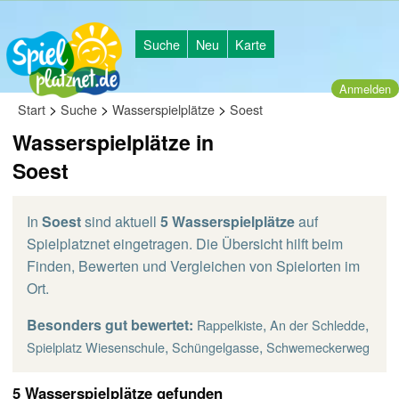
Suche
Neu
Karte
Anmelden
>
>
>
Start
Suche
Wasserspielplätze
Soest
Wasserspielplätze in
Soest
In
Soest
sind aktuell
5 Wasserspielplätze
auf
Spielplatznet eingetragen. Die Übersicht hilft beim
Finden, Bewerten und Vergleichen von Spielorten im
Ort.
Besonders gut bewertet:
,
,
Rappelkiste
An der Schledde
,
,
Spielplatz Wiesenschule
Schüngelgasse
Schwemeckerweg
5 Wasserspielplätze gefunden