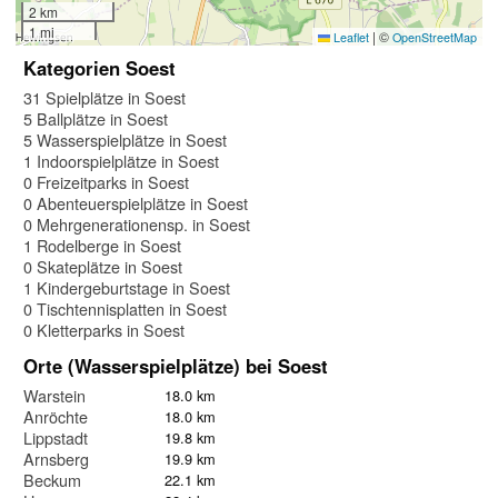
2 km
1 mi
|
©
Leaflet
OpenStreetMap
Kategorien Soest
31 Spielplätze in Soest
5 Ballplätze in Soest
5 Wasserspielplätze in Soest
1 Indoorspielplätze in Soest
0 Freizeitparks in Soest
0 Abenteuerspielplätze in Soest
0 Mehrgenerationensp. in Soest
1 Rodelberge in Soest
0 Skateplätze in Soest
1 Kindergeburtstage in Soest
0 Tischtennisplatten in Soest
0 Kletterparks in Soest
Orte (Wasserspielplätze) bei Soest
Warstein
18.0 km
Anröchte
18.0 km
Lippstadt
19.8 km
Arnsberg
19.9 km
Beckum
22.1 km