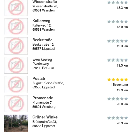
Wiesenstraße
Wiesenstraße 20,
18.3 km
59581 Warstein
Kallerweg
Kallerweg 12,
18.9 km
59581 Warstein
Beckstraße
Beckstraße 12,
19.3 km
59557 Lippstadt
Everkeweg
Everkeweg,
19.5 km
59269 Beckum
Poststr
August-Kleine-Straße,
1 Bewertung
59555 Lippstadt
19.9 km
Promenade
Promenade 7,
20.0 km
59821 Arnsberg
Grüner Winkel
Brüderstraße 23,
20.3 km
59555 Lippstadt