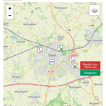
+
−
Standort zen-
trieren aus
Kategorien