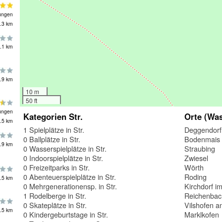
ungen
.3 km
.1 km
.9 km
10 m
50 ft
ungen
Kategorien Str.
Orte (Was
.5 km
1 Spielplätze in Str.
Deggendorf
0 Ballplätze in Str.
Bodenmais
.9 km
0 Wasserspielplätze in Str.
Straubing
0 Indoorspielplätze in Str.
Zwiesel
0 Freizeitparks in Str.
Wörth
0 Abenteuerspielplätze in Str.
Roding
.5 km
0 Mehrgenerationensp. in Str.
Kirchdorf i
1 Rodelberge in Str.
Reichenbac
0 Skateplätze in Str.
Vilshofen a
.5 km
0 Kindergeburtstage in Str.
Marklkofen