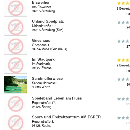
Eisweiher
Am Eisweiher,
2 Bewert
94315 Straubing
23
Uhland Spielplatz
Uhlandstraße 10,
24
94315 Straubing (Süd)
Grieshaus
Grieshaus 1,
27
94554 Moos (Grieshaus)
Im Stadtpark
Im Stadtpark,
2 Bewert
94227 Zwiesel
29
Sandmüllerwiese
Sandmüllerwiese 9,
30
93086 Wörth
Spieleband Leben am Fluss
Regenstraße 17,
31
93426 Roding
Sport- und Freizeitzentrum AM ESPER
Regenstraße 8,
31
93426 Roding