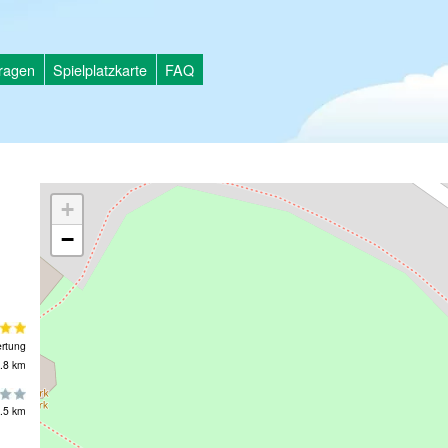
tragen
Spielplatzkarte
FAQ
+
−
rtung
.8 km
.5 km