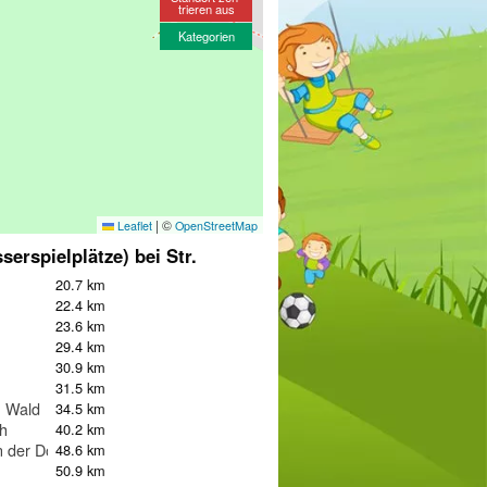
trieren aus
Kategorien
|
©
Leaflet
OpenStreetMap
serspielplätze) bei Str.
20.7 km
22.4 km
23.6 km
29.4 km
30.9 km
31.5 km
m Wald
34.5 km
h
40.2 km
n der Donau
48.6 km
50.9 km