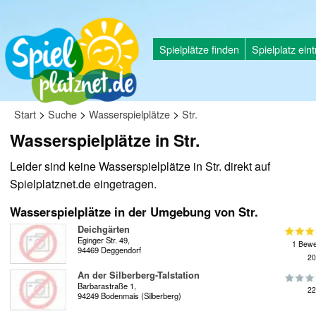
Spielplätze finden
Spielplatz ein
>
>
>
Start
Suche
Wasserspielplätze
Str.
Wasserspielplätze in Str.
Leider sind keine Wasserspielplätze in Str. direkt auf
Spielplatznet.de eingetragen.
Wasserspielplätze in der Umgebung von Str.
Deichgärten
Eginger Str. 49,
1 Bewe
94469 Deggendorf
20
An der Silberberg-Talstation
Barbarastraße 1,
22
94249 Bodenmais (Silberberg)