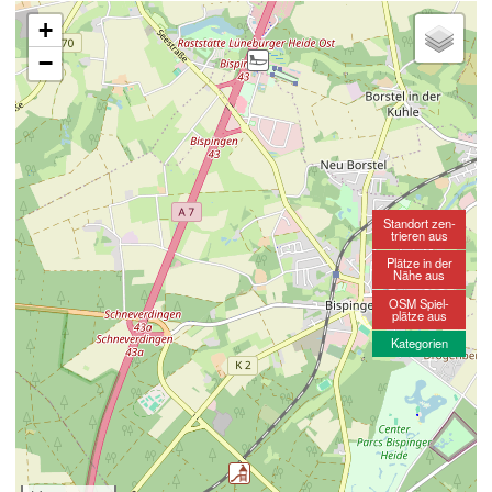
+
−
Standort zen-
trieren aus
Plätze in der
Nähe aus
OSM Spiel-
plätze aus
Kategorien