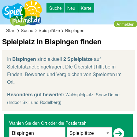
Suche
Neu
Karte
Anmelden
>
>
>
Start
Suche
Spielplätze
Bispingen
Spielplatz in Bispingen finden
In
Bispingen
sind aktuell
2 Spielplätze
auf
Spielplatznet eingetragen. Die Übersicht hilft beim
Finden, Bewerten und Vergleichen von Spielorten im
Ort.
Besonders gut bewertet:
,
Waldspielplatz
Snow Dome
(Indoor Ski- und Rodelberg)
Wählen Sie den Ort oder die Postleitzahl