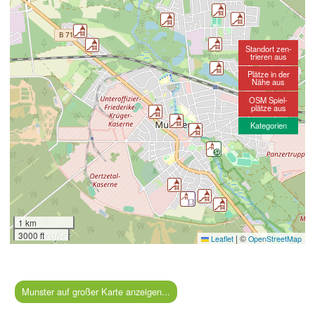
Standort zen-
trieren aus
Plätze in der
Nähe aus
OSM Spiel-
plätze aus
Kategorien
1 km
3000 ft
|
©
Leaflet
OpenStreetMap
Munster auf großer Karte anzeigen...