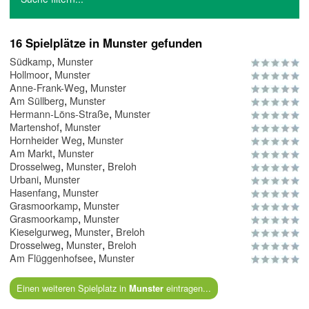
16 Spielplätze in Munster gefunden
,
Südkamp
Munster
,
Hollmoor
Munster
,
Anne-Frank-Weg
Munster
,
Am Süllberg
Munster
,
Hermann-Löns-Straße
Munster
,
Martenshof
Munster
,
Hornheider Weg
Munster
,
Am Markt
Munster
,
,
Drosselweg
Munster
Breloh
,
Urbani
Munster
,
Hasenfang
Munster
,
Grasmoorkamp
Munster
,
Grasmoorkamp
Munster
,
,
Kieselgurweg
Munster
Breloh
,
,
Drosselweg
Munster
Breloh
,
Am Flüggenhofsee
Munster
Einen weiteren Spielplatz in
eintragen...
Munster