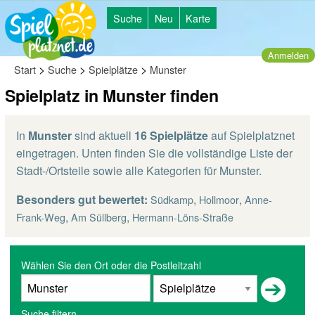
Suche
Neu
Karte
Anmelden
>
>
>
Start
Suche
Spielplätze
Munster
Spielplatz in Munster finden
In
Munster
sind aktuell
16 Spielplätze
auf Spielplatznet
eingetragen. Unten finden Sie die vollständige Liste der
Stadt-/Ortsteile sowie alle Kategorien für Munster.
Besonders gut bewertet:
,
,
Südkamp
Hollmoor
Anne-
,
,
Frank-Weg
Am Süllberg
Hermann-Löns-Straße
Wählen Sie den Ort oder die Postleitzahl
Suche filtern...