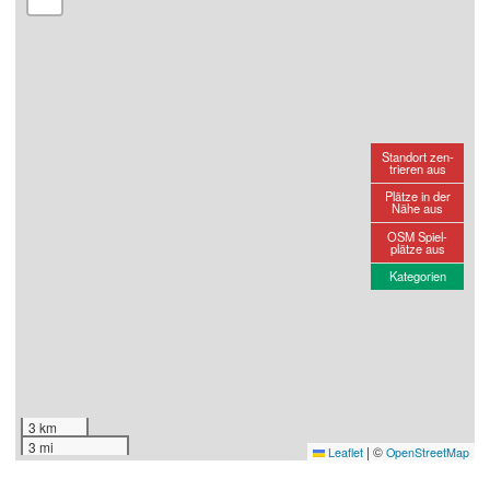
Standort zen-
trieren aus
Plätze in der
Nähe aus
OSM Spiel-
plätze aus
Kategorien
3 km
3 mi
|
©
Leaflet
OpenStreetMap