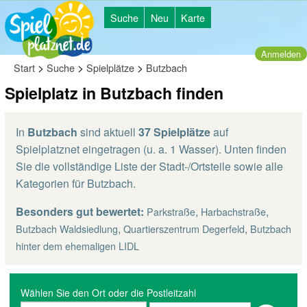
Suche
Neu
Karte
Anmelden
>
>
>
Start
Suche
Spielplätze
Butzbach
Spielplatz in Butzbach finden
In
Butzbach
sind aktuell
37 Spielplätze
auf
Spielplatznet eingetragen (u. a. 1 Wasser). Unten finden
Sie die vollständige Liste der Stadt-/Ortsteile sowie alle
Kategorien für Butzbach.
Besonders gut bewertet:
,
,
Parkstraße
Harbachstraße
,
,
Butzbach Waldsiedlung
Quartierszentrum Degerfeld
Butzbach
hinter dem ehemaligen LIDL
Wählen Sie den Ort oder die Postleitzahl