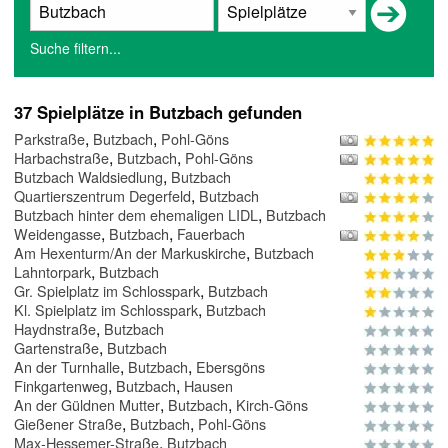
Suche filtern...
37 Spielplätze in Butzbach gefunden
,
,
Parkstraße
Butzbach
Pohl-Göns
,
,
Harbachstraße
Butzbach
Pohl-Göns
,
Butzbach Waldsiedlung
Butzbach
,
Quartierszentrum Degerfeld
Butzbach
,
Butzbach hinter dem ehemaligen LIDL
Butzbach
,
,
Weidengasse
Butzbach
Fauerbach
,
Am Hexenturm/An der Markuskirche
Butzbach
,
Lahntorpark
Butzbach
,
Gr. Spielplatz im Schlosspark
Butzbach
,
Kl. Spielplatz im Schlosspark
Butzbach
,
Haydnstraße
Butzbach
,
Gartenstraße
Butzbach
,
,
An der Turnhalle
Butzbach
Ebersgöns
,
,
Finkgartenweg
Butzbach
Hausen
,
,
An der Güldnen Mutter
Butzbach
Kirch-Göns
,
,
Gießener Straße
Butzbach
Pohl-Göns
,
Max-Hessemer-Straße
Butzbach