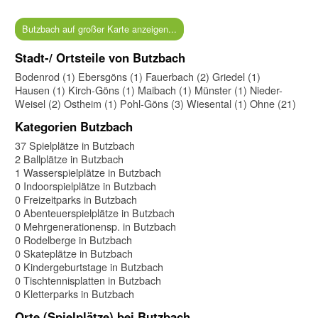
Butzbach auf großer Karte anzeigen...
Stadt-/ Ortsteile von Butzbach
Bodenrod (1)
Ebersgöns (1)
Fauerbach (2)
Griedel (1)
Hausen (1)
Kirch-Göns (1)
Maibach (1)
Münster (1)
Nieder-
Weisel (2)
Ostheim (1)
Pohl-Göns (3)
Wiesental (1)
Ohne (21)
Kategorien Butzbach
37 Spielplätze in Butzbach
2 Ballplätze in Butzbach
1 Wasserspielplätze in Butzbach
0 Indoorspielplätze in Butzbach
0 Freizeitparks in Butzbach
0 Abenteuerspielplätze in Butzbach
0 Mehrgenerationensp. in Butzbach
0 Rodelberge in Butzbach
0 Skateplätze in Butzbach
0 Kindergeburtstage in Butzbach
0 Tischtennisplatten in Butzbach
0 Kletterparks in Butzbach
Orte (Spielplätze) bei Butzbach