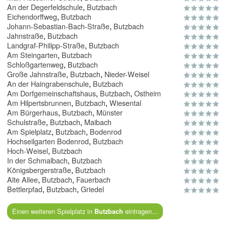
,
An der Degerfeldschule
Butzbach
,
Eichendorffweg
Butzbach
,
Johann-Sebastian-Bach-Straße
Butzbach
,
Jahnstraße
Butzbach
,
Landgraf-Philipp-Straße
Butzbach
,
Am Steingarten
Butzbach
,
Schloßgartenweg
Butzbach
,
,
Große Jahnstraße
Butzbach
Nieder-Weisel
,
An der Haingrabenschule
Butzbach
,
,
Am Dorfgemeinschaftshaus
Butzbach
Ostheim
,
,
Am Hilpertsbrunnen
Butzbach
Wiesental
,
,
Am Bürgerhaus
Butzbach
Münster
,
,
Schulstraße
Butzbach
Maibach
,
,
Am Spielplatz
Butzbach
Bodenrod
,
Hochseilgarten Bodenrod
Butzbach
,
Hoch-Weisel
Butzbach
,
In der Schmalbach
Butzbach
,
Königsbergerstraße
Butzbach
,
,
Alte Allee
Butzbach
Fauerbach
,
,
Bettlerpfad
Butzbach
Griedel
Einen weiteren Spielplatz in
eintragen...
Butzbach