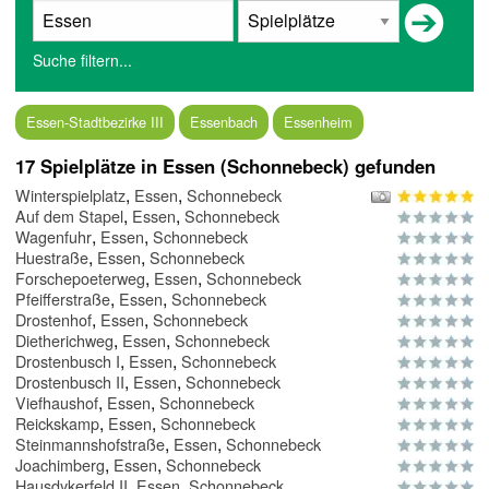
Suche filtern...
Essen-Stadtbezirke III
Essenbach
Essenheim
17 Spielplätze in Essen (Schonnebeck) gefunden
,
,
Winterspielplatz
Essen
Schonnebeck
,
,
Auf dem Stapel
Essen
Schonnebeck
,
,
Wagenfuhr
Essen
Schonnebeck
,
,
Huestraße
Essen
Schonnebeck
,
,
Forschepoeterweg
Essen
Schonnebeck
,
,
Pfeifferstraße
Essen
Schonnebeck
,
,
Drostenhof
Essen
Schonnebeck
,
,
Dietherichweg
Essen
Schonnebeck
,
,
Drostenbusch I
Essen
Schonnebeck
,
,
Drostenbusch II
Essen
Schonnebeck
,
,
Viefhaushof
Essen
Schonnebeck
,
,
Reickskamp
Essen
Schonnebeck
,
,
Steinmannshofstraße
Essen
Schonnebeck
,
,
Joachimberg
Essen
Schonnebeck
,
,
Hausdykerfeld II
Essen
Schonnebeck