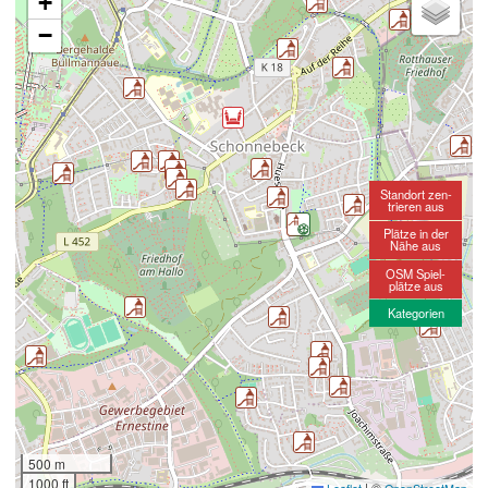
+
−
Standort zen-
trieren aus
Plätze in der
Nähe aus
OSM Spiel-
plätze aus
Kategorien
500 m
1000 ft
|
©