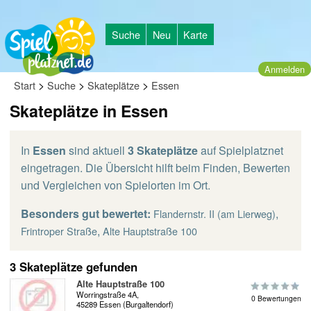
Suche
Neu
Karte
Anmelden
>
>
>
Start
Suche
Skateplätze
Essen
Skateplätze in Essen
In
Essen
sind aktuell
3 Skateplätze
auf Spielplatznet
eingetragen. Die Übersicht hilft beim Finden, Bewerten
und Vergleichen von Spielorten im Ort.
Besonders gut bewertet:
,
Flandernstr. II (am Lierweg)
,
Frintroper Straße
Alte Hauptstraße 100
3 Skateplätze gefunden
Alte Hauptstraße 100
Worringstraße 4A,
0 Bewertungen
45289 Essen (Burgaltendorf)