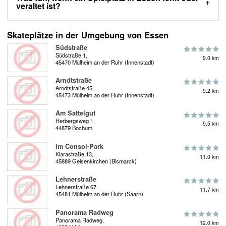
veraltet ist?
Skateplätze in der Umgebung von Essen
Südstraße
Südstraße 1,
9.0 km
45470 Mülheim an der Ruhr (Innenstadt)
Arndtstraße
Arndtstraße 45,
9.2 km
45473 Mülheim an der Ruhr (Innenstadt)
Am Sattelgut
Herbergsweg 1,
9.5 km
44879 Bochum
Im Consol-Park
Klarastraße 13,
11.0 km
45889 Gelsenkirchen (Bismarck)
Lehnerstraße
Lehnerstraße 67,
11.7 km
45481 Mülheim an der Ruhr (Saarn)
Panorama Radweg
Panorama Radweg,
12.0 km