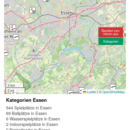
Standort zen-
trieren aus
Kategorien
3 km
2 mi
|
©
Leaflet
OpenStreetMap
Kategorien Essen
544 Spielplätze in Essen
69 Ballplätze in Essen
6 Wasserspielplätze in Essen
2 Indoorspielplätze in Essen
0 Freizeitparks in Essen