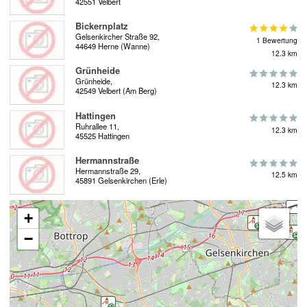
42551 Velbert
Bickernplatz
Gelsenkircher Straße 92,
1 Bewertung
44649 Herne (Wanne)
12.3 km
Grünheide
Grünheide,
12.3 km
42549 Velbert (Am Berg)
Hattingen
Ruhrallee 11,
12.3 km
45525 Hattingen
Hermannstraße
Hermannstraße 29,
12.5 km
45891 Gelsenkirchen (Erle)
+
−