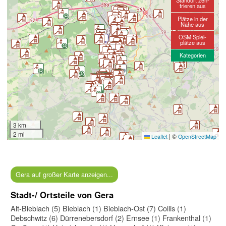
Standort zen-
trieren aus
Plätze in der
Nähe aus
OSM Spiel-
plätze aus
Kategorien
3 km
2 mi
|
©
Leaflet
OpenStreetMap
Gera auf großer Karte anzeigen...
Stadt-/ Ortsteile von Gera
Alt-Bieblach (5)
Bieblach (1)
Bieblach-Ost (7)
Collis (1)
Debschwitz (6)
Dürrenebersdorf (2)
Ernsee (1)
Frankenthal (1)