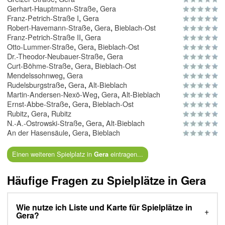
,
Gerhart-Hauptmann-Straße
Gera
,
Franz-Petrich-Straße I
Gera
,
,
Robert-Havemann-Straße
Gera
Bieblach-Ost
,
Franz-Petrich-Straße II
Gera
,
,
Otto-Lummer-Straße
Gera
Bieblach-Ost
,
Dr.-Theodor-Neubauer-Straße
Gera
,
,
Curt-Böhme-Straße
Gera
Bieblach-Ost
,
Mendelssohnweg
Gera
,
,
Rudelsburgstraße
Gera
Alt-Bieblach
,
,
Martin-Andersen-Nexö-Weg
Gera
Alt-Bieblach
,
,
Ernst-Abbe-Straße
Gera
Bieblach-Ost
,
,
Rubitz
Gera
Rubitz
,
,
N.-A.-Ostrowski-Straße
Gera
Alt-Bieblach
,
,
An der Hasensäule
Gera
Bieblach
Einen weiteren Spielplatz in
eintragen...
Gera
Häufige Fragen zu Spielplätze in Gera
Wie nutze ich Liste und Karte für Spielplätze in
Gera?