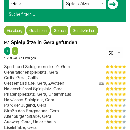
Suche filtern...
Geraberg
Gerabronn
Gerach
Geratskirchen
97 Spielplätze in Gera gefunden
1
2
1 - 50 von 97 Einträgen
,
Sport- und Spielgarten die 10
Gera
,
Generationenspielplatz
Gera
,
,
Collis
Gera
Collis
,
,
Gessentalstraße
Gera
Zwötzen
,
Notenschlüssel Spielplatz
Gera
,
,
Piratenspielplatz
Gera
Untermhaus
,
Hofwiesen-Spielplatz
Gera
,
Park der Jugend
Gera
,
Straße des Bergmanns
Gera
,
Altenburger Straße
Gera
,
,
Aueweg
Gera
Untermhaus
,
Eiselstraße
Gera