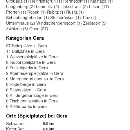
Großaga (1)
Heinrichsgrün (1)
Hermsdorf (1)
Kleinaga (1)
Langenberg (2)
Leumnitz (2)
Liebschwitz (2)
Lusan (17)
Pforten (1)
Roben (1)
Rubitz (1)
Rusitz (1)
Scheubengrobsdorf (1)
Steinbrücken (1)
Tinz (1)
Untermhaus (2)
Windischenbernsdorf (1)
Zeulsdorf (3)
Zwötzen (6)
Ohne (27)
Kategorien Gera
97 Spielplätze in Gera
14 Ballplätze in Gera
1 Wasserspielplätze in Gera
0 Indoorspielplätze in Gera
0 Freizeitparks in Gera
2 Abenteuerspielplätze in Gera
0 Mehrgenerationensp. in Gera
0 Rodelberge in Gera
0 Skateplätze in Gera
0 Kindergeburtstage in Gera
0 Tischtennisplatten in Gera
0 Kletterparks in Gera
Orte (Spielplätze) bei Gera
Schwaara
5.5 km
Korbußen
6.6 km