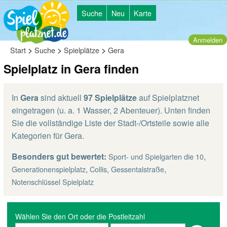
Suche
Neu
Karte
Anmelden
>
>
>
Start
Suche
Spielplätze
Gera
Spielplatz in Gera finden
In
Gera
sind aktuell
97 Spielplätze
auf Spielplatznet
eingetragen (u. a. 1 Wasser, 2 Abenteuer). Unten finden
Sie die vollständige Liste der Stadt-/Ortsteile sowie alle
Kategorien für Gera.
Besonders gut bewertet:
,
Sport- und Spielgarten die 10
,
,
,
Generationenspielplatz
Collis
Gessentalstraße
Notenschlüssel Spielplatz
Wählen Sie den Ort oder die Postleitzahl