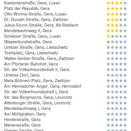
,
,
Kastanienstraße
Gera
Lusan
,
Platz der Republik
Gera
,
,
Otto-Worms-Straße
Gera
Lusan
,
,
Dr.-Donath-Straße
Gera
Zwötzen
,
,
Julius-Sturm-Straße
Gera
Alt-Bieblach
,
Mendelssohnweg II
Gera
,
,
Schleizer Straße
Gera
Lusan
,
Wasserkunststraße
Gera
,
,
Untitzer Straße
Gera
Liebschwitz
,
,
Teichplatz
Gera
Liebschwitz
,
,
Walter-Gerber-Straße
Gera
Zwötzen
,
Am Pfortener Bahnhof
Gera
,
Str. der Völkerfreundschaft II
Gera
,
Unteres Dorf
Gera
,
,
Meta-Böhnert-Platz
Gera
Zwötzen
,
,
Am Hermsdorfer Anger
Gera
Hermsdorf
,
Str. der Völkerfreundschaft I
Gera
,
,
Str. des Bergmanns
Gera
Leumnitz
,
,
Altenburger Straße
Gera
Leumnitz
,
Mendelssohnweg I
Gera
,
Am Mühlgraben
Gera
,
Herderstraße
Gera
,
Marienstraße
Gera
,
Greizer Straße
Gera