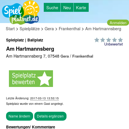
Suche
Neu
Karte
Anmelden
>
>
>
>
Start
Spielplätze
Gera
Frankenthal
Am Hartmannsberg
Spielplatz | Ballplatz
Unbewertet
Am Hartmannsberg
Am Hartmannsberg 7, 07548
/
Gera
Frankenthal
Letzte Änderung:
2017-03-13 13:53:15
Spielplatz wurde von einem
Gast
angelegt.
Bewertungen/ Kommentare