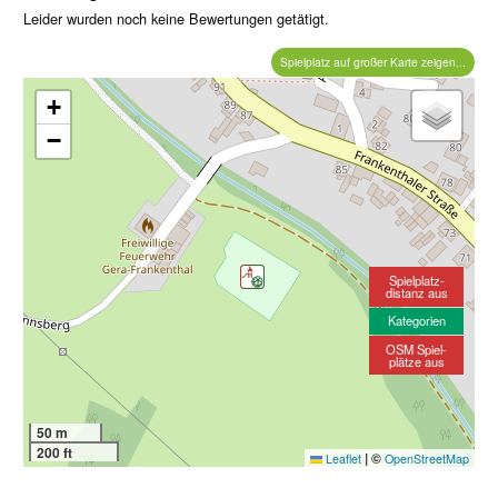
Leider wurden noch keine Bewertungen getätigt.
Spielplatz auf großer Karte zeigen...
+
−
Spielplatz-
distanz aus
Kategorien
OSM Spiel-
plätze aus
50 m
200 ft
|
©
Leaflet
OpenStreetMap