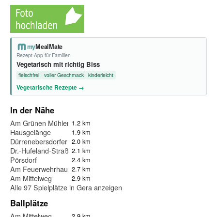
my
MealMate
Rezept-App für Familien
Vegetarisch mit richtig Biss
fleischfrei
voller Geschmack
kinderleicht
Vegetarische Rezepte →
In der Nähe
Am Grünen Mühlenweg
1.2 km
Hausgelänge
1.9 km
Dürrenebersdorfer Wand
2.0 km
Dr.-Hufeland-Straße
2.1 km
Pörsdorf
2.4 km
Am Feuerwehrhaus
2.7 km
Am Mittelweg
2.9 km
Alle 97 Spielplätze in Gera anzeigen
Ballplätze
Am Mittelweg
2.9 km