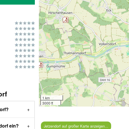
orf
1 km
3000 ft
dorf?
dorf ein?
Jetzendorf auf großer Karte anzeigen...