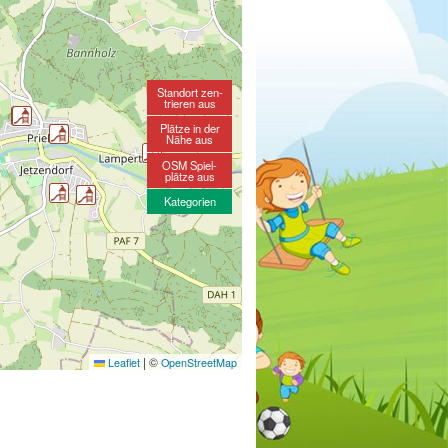
Standort zen-
trieren aus
Plätze in der
Nähe aus
OSM Spiel-
plätze aus
Kategorien
|
©
Leaflet
OpenStreetMap