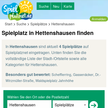
Suche
Neu
Karte
Anmelden
>
>
>
Start
Suche
Spielplätze
Hettenshausen
Spielplatz in Hettenshausen finden
In
Hettenshausen
sind aktuell
4 Spielplätze
auf
Spielplatznet eingetragen. Unten finden Sie die
vollständige Liste der Stadt-/Ortsteile sowie alle
Kategorien für Hettenshausen.
Besonders gut bewertet:
,
,
Schefflerring
Gassenäcker
Dr.-
,
Wirzmüller-Straße
Waldspielplatz Jahnhöhe
Wählen Sie den Ort oder die Postleitzahl