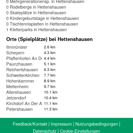
0 Mehrgenerationensp. in Hettenshausen
0 Rodelberge in Hettenshausen
0 Skateplätze in Hettenshausen
0 Kindergeburtstage in Hettenshausen
0 Tischtennisplatten in Hettenshausen
1 Kletterparks in Hettenshausen
Orte (Spielplätze) bei Hettenshausen
Ilmmünster
2.6 km
Scheyern
4.3 km
Pfaffenhofen An Der Ilm
4.4 km
Paunzhausen
5.1 km
Reichertshausen
6.3 km
Schweitenkirchen
7.7 km
Hohenkammer
8.9 km
Mettenheim
9.7 km
Allershausen
10.1 km
Jetzendorf
10.4 km
Kirchdorf An Der Amper
11.1 km
Petershausen
11.3 km
|
|
|
Feedback/Kontakt
Impressum
Nutzungsbedingungen
|
Datenschutz
Cookie-Einstellungen