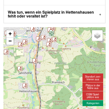
Was tun, wenn ein Spielplatz in Hettenshausen
fehlt oder veraltet ist?
+
−
Standort zen-
trieren aus
Plätze in der
Nähe aus
OSM Spiel-
plätze aus
Kategorien