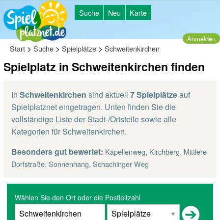
Suche
Neu
Karte
Anmelden
>
>
>
Start
Suche
Spielplätze
Schweitenkirchen
Spielplatz in Schweitenkirchen finden
In
Schweitenkirchen
sind aktuell
7 Spielplätze
auf
Spielplatznet eingetragen. Unten finden Sie die
vollständige Liste der Stadt-/Ortsteile sowie alle
Kategorien für Schweitenkirchen.
Besonders gut bewertet:
,
,
Kapellenweg
Kirchberg
Mittlere
,
,
Dorfstraße
Sonnenhang
Schachinger Weg
Wählen Sie den Ort oder die Postleitzahl