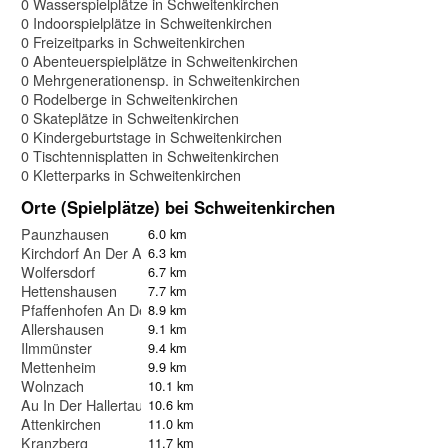
0 Wasserspielplätze in Schweitenkirchen
0 Indoorspielplätze in Schweitenkirchen
0 Freizeitparks in Schweitenkirchen
0 Abenteuerspielplätze in Schweitenkirchen
0 Mehrgenerationensp. in Schweitenkirchen
0 Rodelberge in Schweitenkirchen
0 Skateplätze in Schweitenkirchen
0 Kindergeburtstage in Schweitenkirchen
0 Tischtennisplatten in Schweitenkirchen
0 Kletterparks in Schweitenkirchen
Orte (Spielplätze) bei Schweitenkirchen
Paunzhausen
6.0 km
Kirchdorf An Der Amper
6.3 km
Wolfersdorf
6.7 km
Hettenshausen
7.7 km
Pfaffenhofen An Der Ilm
8.9 km
Allershausen
9.1 km
Ilmmünster
9.4 km
Mettenheim
9.9 km
Wolnzach
10.1 km
Au In Der Hallertau
10.6 km
Attenkirchen
11.0 km
Kranzberg
11.7 km