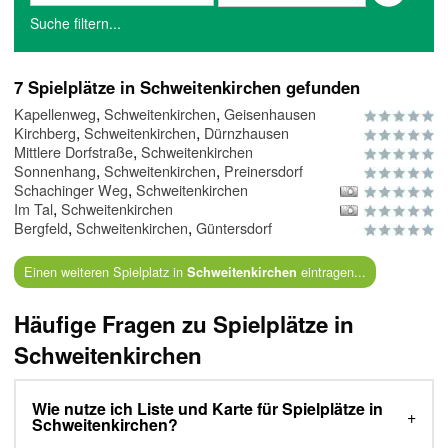
Suche filtern...
7 Spielplätze in Schweitenkirchen gefunden
,
,
Kapellenweg
Schweitenkirchen
Geisenhausen
,
,
Kirchberg
Schweitenkirchen
Dürnzhausen
,
Mittlere Dorfstraße
Schweitenkirchen
,
,
Sonnenhang
Schweitenkirchen
Preinersdorf
,
Schachinger Weg
Schweitenkirchen
,
Im Tal
Schweitenkirchen
,
,
Bergfeld
Schweitenkirchen
Güntersdorf
Einen weiteren Spielplatz in
eintragen...
Schweitenkirchen
Häufige Fragen zu Spielplätze in
Schweitenkirchen
Wie nutze ich Liste und Karte für Spielplätze in
Schweitenkirchen?