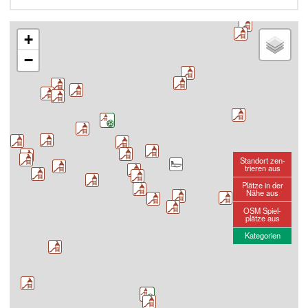
+
−
Standort zen-
trieren aus
Plätze in der
Nähe aus
OSM Spiel-
plätze aus
Kategorien