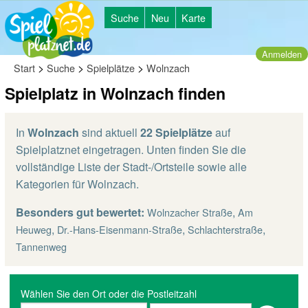
Suche
Neu
Karte
Anmelden
>
>
>
Start
Suche
Spielplätze
Wolnzach
Spielplatz in Wolnzach finden
In
Wolnzach
sind aktuell
22 Spielplätze
auf
Spielplatznet eingetragen. Unten finden Sie die
vollständige Liste der Stadt-/Ortsteile sowie alle
Kategorien für Wolnzach.
Besonders gut bewertet:
,
Wolnzacher Straße
Am
,
,
,
Heuweg
Dr.-Hans-Eisenmann-Straße
Schlachterstraße
Tannenweg
Wählen Sie den Ort oder die Postleitzahl