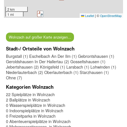
2 km
1 mi
|
©
Leaflet
OpenStreetMap
Wolnzach auf großer Karte anzeigen...
Stadt-/ Ortsteile von Wolnzach
Burgstall (1)
Eschelbach An Der Ilm (1)
Gebrontshausen (1)
Geroldshausen In Der Hallertau (2)
Gosseltshausen (1)
Jebertshausen (2)
Königsfeld (1)
Larsbach (1)
Lohwinden (1)
Niederlauterbach (2)
Oberlauterbach (1)
Starzhausen (1)
Ohne (7)
Kategorien Wolnzach
22 Spielplätze in Wolnzach
2 Ballplätze in Wolnzach
0 Wasserspielplätze in Wolnzach
0 Indoorspielplätze in Wolnzach
0 Freizeitparks in Wolnzach
0 Abenteuerspielplätze in Wolnzach
0 Mehrgenerationensp. in Wolnzach