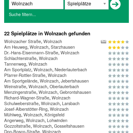
Suche filtern...
22 Spielplätze in Wolnzach gefunden
,
Wolnzacher Straße
Wolnzach
,
,
Am Heuweg
Wolnzach
Starzhausen
,
Dr.-Hans-Eisenmann-Straße
Wolnzach
,
Schlachterstraße
Wolnzach
,
Tannenweg
Wolnzach
,
,
Am Sportplatz
Wolnzach
Niederlauterbach
,
Pfarrer-Rottler-Straße
Wolnzach
,
,
Am Sportgelände
Wolnzach
Jebertshausen
,
,
Weinstraße
Wolnzach
Oberlauterbach
,
,
Menzingerstraße
Wolnzach
Gebrontshausen
,
Richard-Wagner-Straße
Wolnzach
,
,
Schulweberstraße
Wolnzach
Larsbach
,
Josef-Alberstötter-Ring
Wolnzach
,
,
Mühlweg
Wolnzach
Königsfeld
,
,
Angerweg
Wolnzach
Lohwinden
,
,
Gozzoltstraße
Wolnzach
Gosseltshausen
,
Don-Bosco-Straße
Wolnzach