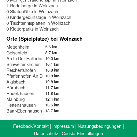
1 Rodelberge in Wolnzach
0 Skateplätze in Wolnzach
0 Kindergeburtstage in Wolnzach
0 Tischtennisplatten in Wolnzach
0 Kletterparks in Wolnzach
Orte (Spielplätze) bei Wolnzach
Mettenheim
5.6 km
Geisenfeld
8.7 km
Au In Der Hallertau
10.0 km
Schweitenkirchen
10.1 km
Reichertshofen
10.8 km
Pfaffenhofen An Der Ilm
10.8 km
Aiglsbach
10.8 km
Pörnbach
11.7 km
Rudelzhausen
11.8 km
Mainburg
12.4 km
Hettenshausen
13.6 km
Baar-Ebenhausen
13.7 km
|
|
|
Feedback/Kontakt
Impressum
Nutzungsbedingungen
|
Datenschutz
Cookie-Einstellungen