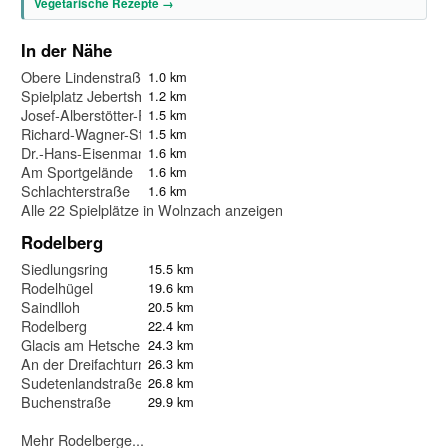
Vegetarische Rezepte →
In der Nähe
Obere Lindenstraße
1.0 km
Spielplatz Jebertshausen
1.2 km
Josef-Alberstötter-Ring
1.5 km
Richard-Wagner-Straße
1.5 km
Dr.-Hans-Eisenmann-Straße
1.6 km
Am Sportgelände
1.6 km
Schlachterstraße
1.6 km
Alle 22 Spielplätze in Wolnzach anzeigen
Rodelberg
Siedlungsring
15.5 km
Rodelhügel
19.6 km
Saindlloh
20.5 km
Rodelberg
22.4 km
Glacis am Hetschenweiher
24.3 km
An der Dreifachturnhalle
26.3 km
Sudetenlandstraße
26.8 km
Buchenstraße
29.9 km
Mehr Rodelberge...