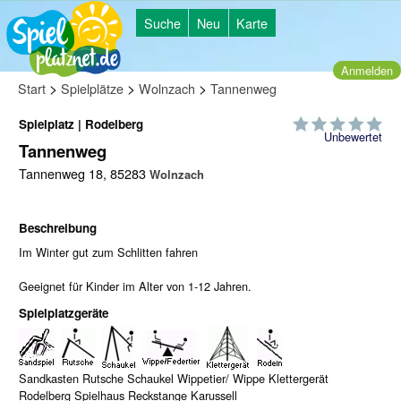
Suche
Neu
Karte
Anmelden
>
>
>
Start
Spielplätze
Wolnzach
Tannenweg
Spielplatz | Rodelberg
Unbewertet
Tannenweg
Tannenweg 18, 85283
Wolnzach
Beschreibung
Im Winter gut zum Schlitten fahren
Geeignet für Kinder im Alter von 1-12 Jahren.
Spielplatzgeräte
Sandkasten Rutsche Schaukel Wippetier/ Wippe Klettergerät
Rodelberg Spielhaus Reckstange Karussell