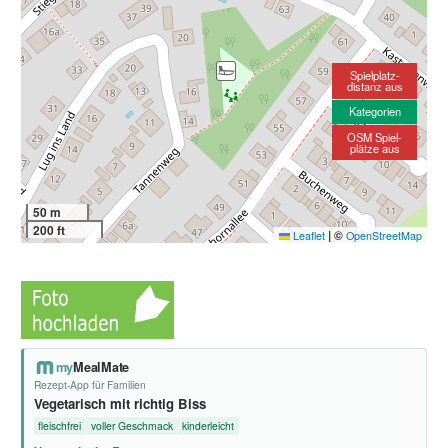
Spielplatz-
distanz aus
Kategorien
OSM Spiel-
plätze aus
50 m
200 ft
|
©
Leaflet
OpenStreetMap
my
MealMate
Rezept-App für Familien
Vegetarisch mit richtig Biss
fleischfrei
voller Geschmack
kinderleicht