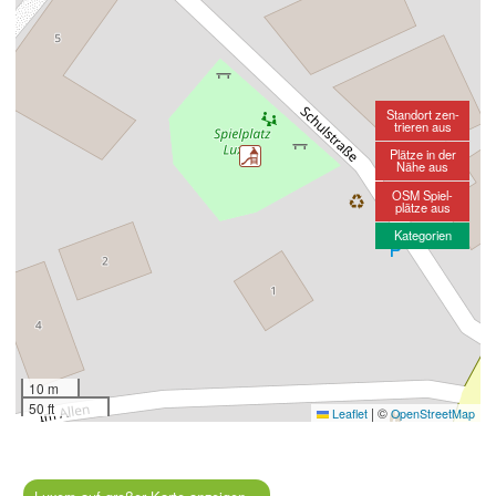
Standort zen-
trieren aus
Plätze in der
Nähe aus
OSM Spiel-
plätze aus
Kategorien
10 m
50 ft
|
©
Leaflet
OpenStreetMap