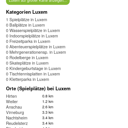
Luxem auf großer Karte anzeigen...
Kategorien Luxem
1 Spielplätze in Luxem
0 Ballplätze in Luxem
0 Wasserspielplätze in Luxem
0 Indoorspielplätze in Luxem
0 Freizeitparks in Luxem
0 Abenteuerspielplätze in Luxem
0 Mehrgenerationensp. in Luxem
0 Rodelberge in Luxem
0 Skateplätze in Luxem
0 Kindergeburtstage in Luxem
0 Tischtennisplatten in Luxem
0 Kletterparks in Luxem
Orte (Spielplätze) bei Luxem
Hirten
0.8 km
Weiler
1.2 km
Anschau
2.6 km
Virneburg
3.3 km
Nachtsheim
3.4 km
Reudelsterz
3.4 km