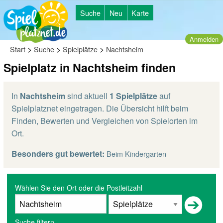
Suche
Neu
Karte
Anmelden
>
>
>
Start
Suche
Spielplätze
Nachtsheim
Spielplatz in Nachtsheim finden
In
Nachtsheim
sind aktuell
1 Spielplätze
auf
Spielplatznet eingetragen. Die Übersicht hilft beim
Finden, Bewerten und Vergleichen von Spielorten im
Ort.
Besonders gut bewertet:
Beim Kindergarten
Wählen Sie den Ort oder die Postleitzahl
Suche filtern...