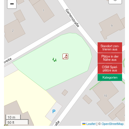
−
Standort zen-
trieren aus
Plätze in der
Nähe aus
OSM Spiel-
plätze aus
Kategorien
10 m
50 ft
|
©
Leaflet
OpenStreetMap