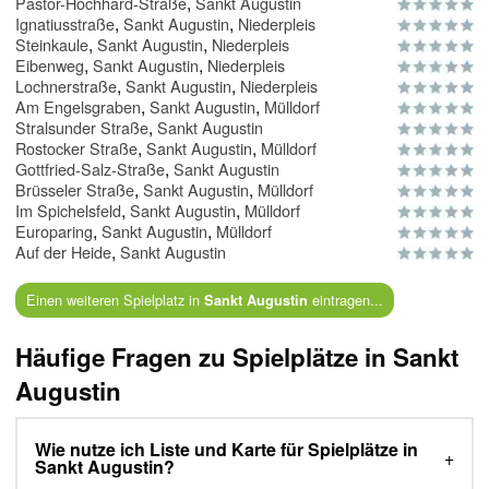
,
Pastor-Hochhard-Straße
Sankt Augustin
,
,
Ignatiusstraße
Sankt Augustin
Niederpleis
,
,
Steinkaule
Sankt Augustin
Niederpleis
,
,
Eibenweg
Sankt Augustin
Niederpleis
,
,
Lochnerstraße
Sankt Augustin
Niederpleis
,
,
Am Engelsgraben
Sankt Augustin
Mülldorf
,
Stralsunder Straße
Sankt Augustin
,
,
Rostocker Straße
Sankt Augustin
Mülldorf
,
Gottfried-Salz-Straße
Sankt Augustin
,
,
Brüsseler Straße
Sankt Augustin
Mülldorf
,
,
Im Spichelsfeld
Sankt Augustin
Mülldorf
,
,
Europaring
Sankt Augustin
Mülldorf
,
Auf der Heide
Sankt Augustin
Einen weiteren Spielplatz in
eintragen...
Sankt Augustin
Häufige Fragen zu Spielplätze in Sankt
Augustin
Wie nutze ich Liste und Karte für Spielplätze in
Sankt Augustin?