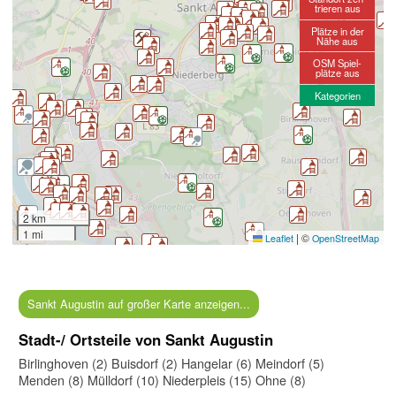
trieren aus
Plätze in der
Nähe aus
OSM Spiel-
plätze aus
Kategorien
2 km
1 mi
|
©
Leaflet
OpenStreetMap
Sankt Augustin auf großer Karte anzeigen...
Stadt-/ Ortsteile von Sankt Augustin
Birlinghoven (2)
Buisdorf (2)
Hangelar (6)
Meindorf (5)
Menden (8)
Mülldorf (10)
Niederpleis (15)
Ohne (8)