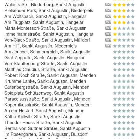
,
Waldstraße - Niederberg
Sankt Augustin
,
,
Pleisender Park
Sankt Augustin
Niederpleis
,
,
Am Wolfsbach
Sankt Augustin
Hangelar
,
,
Am Flugplatz
Sankt Augustin
Hangelar
,
Maria-Montessori-Straße
Sankt Augustin
,
,
Immelmannstraße
Sankt Augustin
Hangelar
,
,
Von-Claer-Straße
Sankt Augustin
Mülldorf
,
,
Am HIT
Sankt Augustin
Niederpleis
,
Am Jeuchel, Schmerbroich
Sankt Augustin
,
,
Graf-Zeppelin
Sankt Augustin
Hangelar
,
Von-Stauffenberg-Straße
Sankt Augustin
,
Matthias-Claudius-Straße
Sankt Augustin
,
,
Robert-Koch-Straße
Sankt Augustin
Menden
,
,
Krumme Lanke
Sankt Augustin
Menden
,
,
Gutenbergstraße
Sankt Augustin
Menden
,
Spielplatz Schützenweg
Sankt Augustin
,
,
Paracelsusstraße
Sankt Augustin
Menden
,
,
Kopernikusstraße
Sankt Augustin
Menden
,
,
An der Hostert
Sankt Augustin
Menden
,
Käthe-Kollwitz-Straße
Sankt Augustin
,
Theodor-Heuss-Straße
Sankt Augustin
,
Bertha-von-Suttner-Straße
Sankt Augustin
,
,
Im Rosengarten
Sankt Augustin
Buisdorf