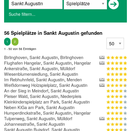
Suche filtern...
56 Spielplätze in Sankt Augustin gefunden
1
2
1 - 50 von 56 Einträgen
,
,
Birlinghoven
Sankt Augustin
Birlinghoven
,
,
Flughafen Hangelar
Sankt Augustin
Hangelar
,
,
Ankerstraße
Sankt Augustin
Mülldorf
,
Wiesenblumensiedlung
Sankt Augustin
,
,
Im Rebhuhnfeld
Sankt Augustin
Menden
,
Weißdornweg Holzspielplatz
Sankt Augustin
,
An der Sieg in Meindorf
Sankt Augustin
,
,
Pleiser Wald
Sankt Augustin
Niederpleis
,
Kleinkinderspielplatz am Park
Sankt Augustin
,
Neben KiGa am Park
Sankt Augustin
,
,
Humperdinckstraße
Sankt Augustin
Hangelar
,
,
Tulpenweg
Sankt Augustin
Mülldorf
,
Johannesstraße
Sankt Augustin
,
Sankt Augustin Buisdorf
Sankt Augustin