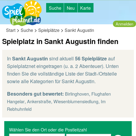
Suche
Neu
Karte
Anmelden
>
>
>
Start
Suche
Spielplätze
Sankt Augustin
Spielplatz in Sankt Augustin finden
In
Sankt Augustin
sind aktuell
56 Spielplätze
auf
Spielplatznet eingetragen (u. a. 2 Abenteuer). Unten
finden Sie die vollständige Liste der Stadt-/Ortsteile
sowie alle Kategorien für Sankt Augustin.
Besonders gut bewertet:
,
Birlinghoven
Flughafen
,
,
,
Hangelar
Ankerstraße
Wiesenblumensiedlung
Im
Rebhuhnfeld
Wählen Sie den Ort oder die Postleitzahl