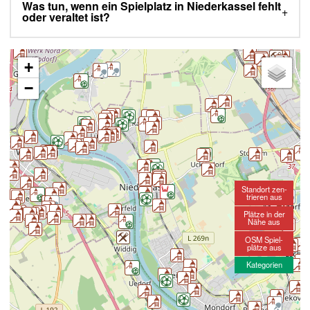
Was tun, wenn ein Spielplatz in Niederkassel fehlt
oder veraltet ist?
+
−
Standort zen-
trieren aus
Plätze in der
Nähe aus
OSM Spiel-
plätze aus
Kategorien