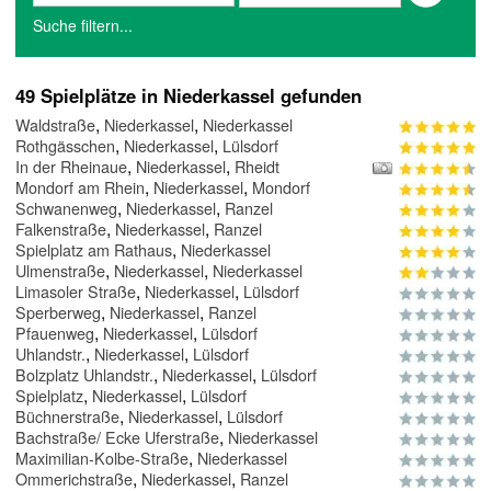
Suche filtern...
49 Spielplätze in Niederkassel gefunden
,
,
Waldstraße
Niederkassel
Niederkassel
,
,
Rothgässchen
Niederkassel
Lülsdorf
,
,
In der Rheinaue
Niederkassel
Rheidt
,
,
Mondorf am Rhein
Niederkassel
Mondorf
,
,
Schwanenweg
Niederkassel
Ranzel
,
,
Falkenstraße
Niederkassel
Ranzel
,
Spielplatz am Rathaus
Niederkassel
,
,
Ulmenstraße
Niederkassel
Niederkassel
,
,
Limasoler Straße
Niederkassel
Lülsdorf
,
,
Sperberweg
Niederkassel
Ranzel
,
,
Pfauenweg
Niederkassel
Lülsdorf
,
,
Uhlandstr.
Niederkassel
Lülsdorf
,
,
Bolzplatz Uhlandstr.
Niederkassel
Lülsdorf
,
,
Spielplatz
Niederkassel
Lülsdorf
,
,
Büchnerstraße
Niederkassel
Lülsdorf
,
Bachstraße/ Ecke Uferstraße
Niederkassel
,
Maximilian-Kolbe-Straße
Niederkassel
,
,
Ommerichstraße
Niederkassel
Ranzel