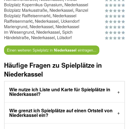
,
Bolzplatz Kopernikus Gynasium
Niederkassel
,
,
Bolzplatz Markusstraße
Niederkassel
Ranzel
,
Bolzplatz Raiffeisenmarkt
Niederkassel
,
,
Raiffeisenmarkt
Niederkassel
Uckendorf
,
,
Mariengrund
Niederkassel
Niederkassel
,
,
im Wiesengrund
Niederkassel
Spich
,
,
Händelstraße
Niederkassel
Lülsdorf
Einen weiteren Spielplatz in
eintragen...
Niederkassel
Häufige Fragen zu Spielplätze in
Niederkassel
Wie nutze ich Liste und Karte für Spielplätze in
Niederkassel?
Wie grenzt ich Spielplätze auf einen Ortsteil von
Niederkassel ein?