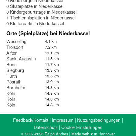
0 Rodelberge in Niederkassel
0 Skateplätze in Niederkassel
0 Kindergeburtstage in Niederkassel
1 Tischtennisplatten in Niederkassel
0 Kletterparks in Niederkassel
Orte (Spielplätze) bei Niederkassel
Wesseling
4.1 km
Troisdorf
7.2 km
Alfter
11.1 km
Sankt Augustin
11.5 km
Bonn
11.7 km
Siegburg
13.3 km
Hürth
13.5 km
Rösrath
13.9 km
Bornheim
14.3 km
Köln
14.8 km
Köln
14.8 km
Köln
14.8 km
|
|
|
Feedback/Kontakt
Impressum
Nutzungsbedingungen
|
Datenschutz
Cookie-Einstellungen
© 2007-2026 Ralph Anthes | Made with ♥ in Hannover