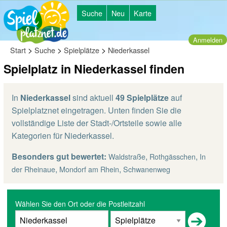
Suche
Neu
Karte
Anmelden
>
>
>
Start
Suche
Spielplätze
Niederkassel
Spielplatz in Niederkassel finden
In
Niederkassel
sind aktuell
49 Spielplätze
auf
Spielplatznet eingetragen. Unten finden Sie die
vollständige Liste der Stadt-/Ortsteile sowie alle
Kategorien für Niederkassel.
Besonders gut bewertet:
,
,
Waldstraße
Rothgässchen
In
,
,
der Rheinaue
Mondorf am Rhein
Schwanenweg
Wählen Sie den Ort oder die Postleitzahl