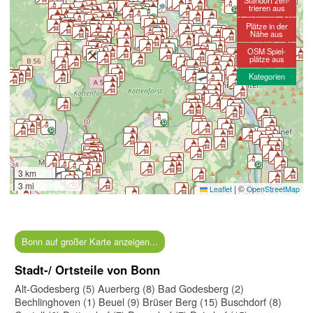
Standort zen-
trieren aus
Plätze in der
Nähe aus
OSM Spiel-
plätze aus
Kategorien
3 km
3 mi
|
©
Leaflet
OpenStreetMap
Bonn auf großer Karte anzeigen...
Stadt-/ Ortsteile von Bonn
Alt-Godesberg (5)
Auerberg (8)
Bad Godesberg (2)
Bechlinghoven (1)
Beuel (9)
Brüser Berg (15)
Buschdorf (8)