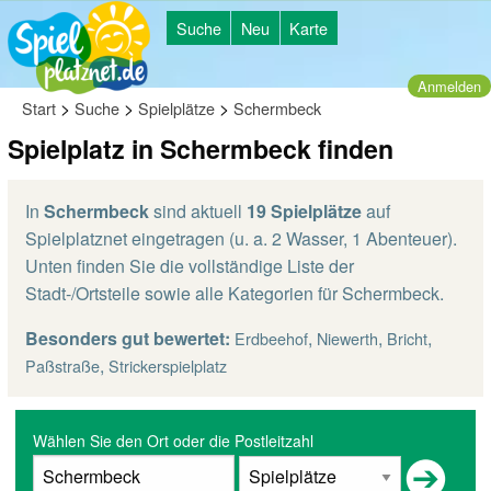
Suche
Neu
Karte
Anmelden
>
>
>
Start
Suche
Spielplätze
Schermbeck
Spielplatz in Schermbeck finden
In
Schermbeck
sind aktuell
19 Spielplätze
auf
Spielplatznet eingetragen (u. a. 2 Wasser, 1 Abenteuer).
Unten finden Sie die vollständige Liste der
Stadt-/Ortsteile sowie alle Kategorien für Schermbeck.
Besonders gut bewertet:
,
,
,
Erdbeehof
Niewerth
Bricht
,
Paßstraße
Strickerspielplatz
Wählen Sie den Ort oder die Postleitzahl