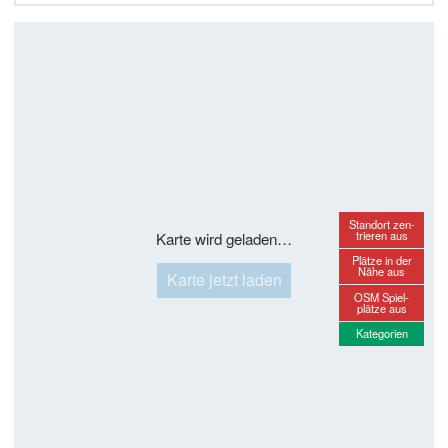
Standort zen-
trieren aus
Karte wird geladen…
Plätze in der
Nähe aus
Karte jetzt laden
OSM Spiel-
plätze aus
Kategorien