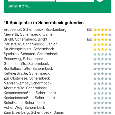
Suche filtern...
19 Spielplätze in Schermbeck gefunden
,
,
Erdbeehof
Schermbeck
Brackenberg
,
,
Niewerth
Schermbeck
Gahlen
,
,
Bricht
Schermbeck
Bricht
,
,
Paßstraße
Schermbeck
Gahlen
,
Strickerspielplatz
Schermbeck
,
Spielplatz Schatten
Schermbeck
,
Rosenweg
Schermbeck
,
Goethestraße
Schermbeck
,
Bonifatiusstraße
Schermbeck
,
Kettelerstraße
Schermbeck
,
Zur Obstwiese
Schermbeck
,
Marellenkämpe
Schermbeck
,
Ahornstraße
Schermbeck
,
Kastanienstraße II
Schermbeck
,
Kastanienstraße I
Schermbeck
,
Schollkamp
Schermbeck
,
Hoher Weg
Schermbeck
,
,
Zum Elsenberg
Schermbeck
Damm