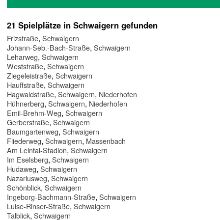
21 Spielplätze in Schwaigern gefunden
,
Frizstraße
Schwaigern
,
Johann-Seb.-Bach-Straße
Schwaigern
,
Leharweg
Schwaigern
,
Weststraße
Schwaigern
,
Ziegeleistraße
Schwaigern
,
Hauffstraße
Schwaigern
,
,
Hagwaldstraße
Schwaigern
Niederhofen
,
,
Hühnerberg
Schwaigern
Niederhofen
,
Emil-Brehm-Weg
Schwaigern
,
Gerberstraße
Schwaigern
,
Baumgartenweg
Schwaigern
,
,
Fliederweg
Schwaigern
Massenbach
,
Am Leintal-Stadion
Schwaigern
,
Im Eselsberg
Schwaigern
,
Hudaweg
Schwaigern
,
Nazariusweg
Schwaigern
,
Schönblick
Schwaigern
,
Ingeborg-Bachmann-Straße
Schwaigern
,
Luise-Rinser-Straße
Schwaigern
,
Talblick
Schwaigern