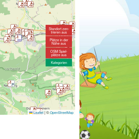
Standort zen-
trieren aus
Plätze in der
Nähe aus
OSM Spiel-
plätze aus
Kategorien
|
©
Leaflet
OpenStreetMap