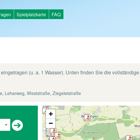
tragen
Spielplatzkarte
FAQ
 eingetragen (u. a. 1 Wasser). Unten finden Sie die vollständige 
,
,
,
e
Leharweg
Weststraße
Ziegeleistraße
+
−