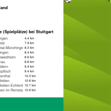
land
e (Spielplätze) bei Stuttgart
ingen
4.4 km
tal
7.9 km
ntal-Münchingen
8.3 km
ingen
8.4 km
nwestheim
8.6 km
nau
8.8 km
ildern
9.4 km
pfloch
9.4 km
tenthal
10.3 km
felden
10.6 km
felden-Echterdingen
10.7 km
nen Im Remstal
10.9 km