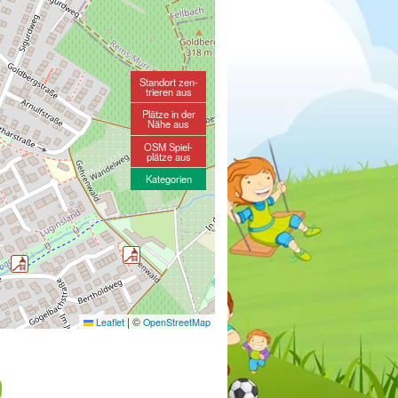
Standort zen-
trieren aus
Plätze in der
Nähe aus
OSM Spiel-
plätze aus
Kategorien
|
©
Leaflet
OpenStreetMap