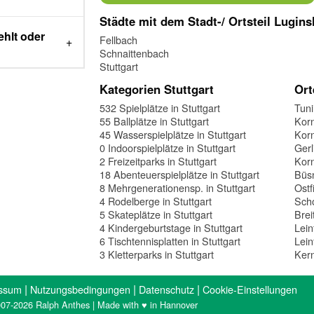
Städte mit dem Stadt-/ Ortsteil Lugins
ehlt oder
Fellbach
Schnaittenbach
Stuttgart
Kategorien Stuttgart
Ort
532 Spielplätze in Stuttgart
Tun
55 Ballplätze in Stuttgart
Korn
45 Wasserspielplätze in Stuttgart
Kor
0 Indoorspielplätze in Stuttgart
Gerl
2 Freizeitparks in Stuttgart
Kor
18 Abenteuerspielplätze in Stuttgart
Büs
8 Mehrgenerationensp. in Stuttgart
Ostf
4 Rodelberge in Stuttgart
Scho
5 Skateplätze in Stuttgart
Brei
4 Kindergeburtstage in Stuttgart
Lein
6 Tischtennisplatten in Stuttgart
Lein
3 Kletterparks in Stuttgart
Ker
|
|
|
ssum
Nutzungsbedingungen
Datenschutz
Cookie-Einstellungen
07-2026 Ralph Anthes | Made with ♥ in Hannover