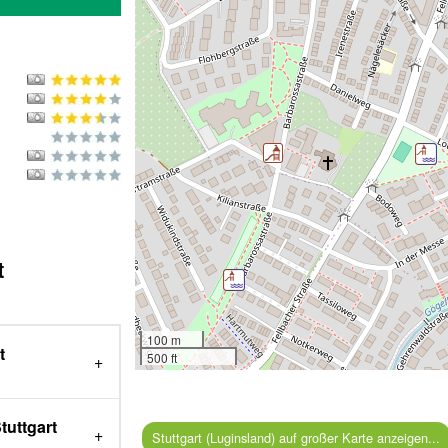
t
100 m
t
500 ft
tuttgart
Stuttgart (Luginsland) auf großer Karte anzeigen...