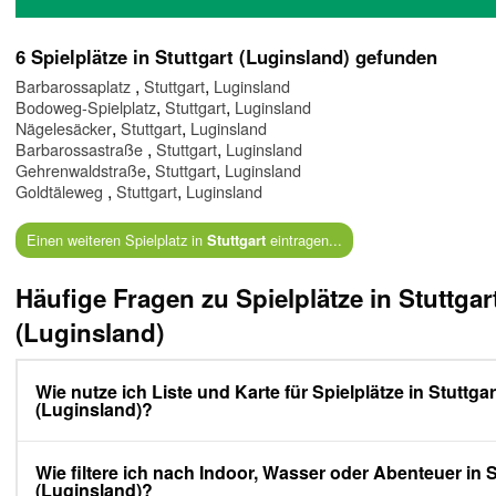
6 Spielplätze in Stuttgart (Luginsland) gefunden
,
,
Barbarossaplatz
Stuttgart
Luginsland
,
,
Bodoweg-Spielplatz
Stuttgart
Luginsland
,
,
Nägelesäcker
Stuttgart
Luginsland
,
,
Barbarossastraße
Stuttgart
Luginsland
,
,
Gehrenwaldstraße
Stuttgart
Luginsland
,
,
Goldtäleweg
Stuttgart
Luginsland
Einen weiteren Spielplatz in
eintragen...
Stuttgart
Häufige Fragen zu Spielplätze in Stuttgar
(Luginsland)
Wie nutze ich Liste und Karte für Spielplätze in Stuttgar
(Luginsland)?
Wie filtere ich nach Indoor, Wasser oder Abenteuer in S
(Luginsland)?