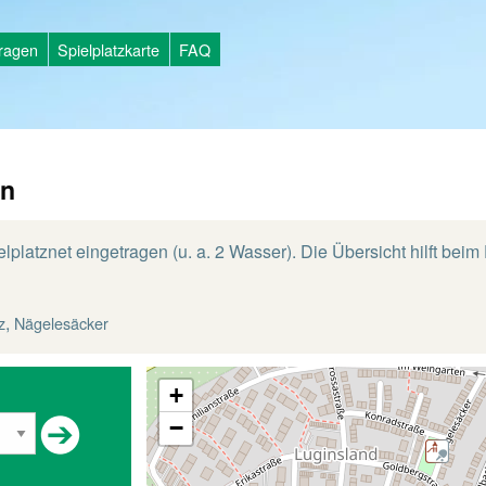
tragen
Spielplatzkarte
FAQ
en
lplatznet eingetragen (u. a. 2 Wasser). Die Übersicht hilft bei
,
z
Nägelesäcker
+
−