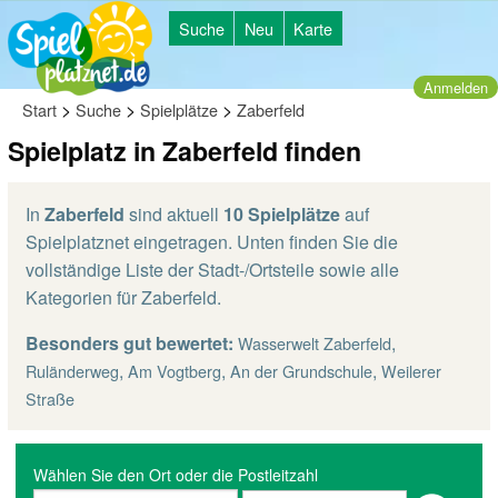
Suche
Neu
Karte
Anmelden
>
>
>
Start
Suche
Spielplätze
Zaberfeld
Spielplatz in Zaberfeld finden
In
Zaberfeld
sind aktuell
10 Spielplätze
auf
Spielplatznet eingetragen. Unten finden Sie die
vollständige Liste der Stadt-/Ortsteile sowie alle
Kategorien für Zaberfeld.
Besonders gut bewertet:
,
Wasserwelt Zaberfeld
,
,
,
Ruländerweg
Am Vogtberg
An der Grundschule
Weilerer
Straße
Wählen Sie den Ort oder die Postleitzahl