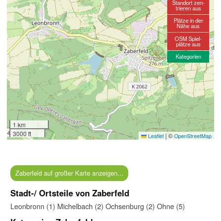
Standort zen-
trieren aus
Plätze in der
Nähe aus
OSM Spiel-
plätze aus
Kategorien
1 km
3000 ft
|
©
Leaflet
OpenStreetMap
Zaberfeld auf großer Karte anzeigen...
Stadt-/ Ortsteile von Zaberfeld
Leonbronn (1)
Michelbach (2)
Ochsenburg (2)
Ohne (5)