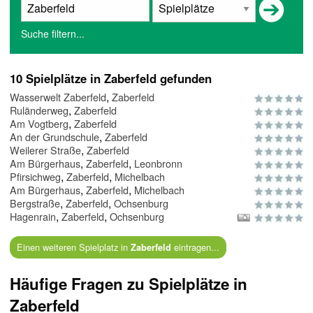
Suche filtern...
10 Spielplätze in Zaberfeld gefunden
,
Wasserwelt Zaberfeld
Zaberfeld
,
Ruländerweg
Zaberfeld
,
Am Vogtberg
Zaberfeld
,
An der Grundschule
Zaberfeld
,
Weilerer Straße
Zaberfeld
,
,
Am Bürgerhaus
Zaberfeld
Leonbronn
,
,
Pfirsichweg
Zaberfeld
Michelbach
,
,
Am Bürgerhaus
Zaberfeld
Michelbach
,
,
Bergstraße
Zaberfeld
Ochsenburg
,
,
Hagenrain
Zaberfeld
Ochsenburg
Einen weiteren Spielplatz in
eintragen...
Zaberfeld
Häufige Fragen zu Spielplätze in
Zaberfeld