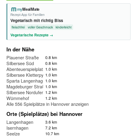
my
MealMate
Rezept-App für Familien
Vegetarisch mit richtig Biss
fleischfrei
voller Geschmack
kinderleicht
Vegetarische Rezepte →
In der Nähe
Plauener Straße
0.8 km
Silbersee Süd
0.8 km
Abenteuerspielplatz Silbersee
1.0 km
Silbersee Kletterpyramide
1.0 km
Sparta Langenhagen
1.0 km
Magdeburger Straße
1.0 km
Silbersee Nordufer
1.2 km
Wümmehof
1.2 km
Alle 556 Spielplätze in Hannover anzeigen
Orte (Spielplätze) bei Hannover
Langenhagen
3.6 km
Isernhagen
7.2 km
Seelze
10.7 km