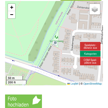
+
−
Spielplatz-
distanz aus
Kategorien
OSM Spiel-
plätze aus
50 m
200 ft
|
©
Leaflet
OpenStreetMap