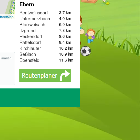
Ebern
Rentweinsdorf
3.7 km
treetMap
Untermerzbach
4.0 km
Pfarrweisach
6.9 km
Itzgrund
7.3 km
Reckendorf
8.6 km
Rattelsdorf
9.4 km
Kirchlauter
10.2 km
Seßlach
10.9 km
Familien
Ebensfeld
11.6 km