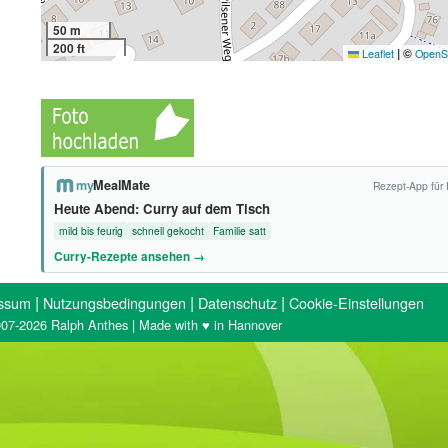
50 m
200 ft
|
©
Leaflet
OpenS
my
MealMate
Rezept-App für 
Heute Abend: Curry auf dem Tisch
mild bis feurig
schnell gekocht
Familie satt
Curry-Rezepte ansehen →
|
|
|
ssum
Nutzungsbedingungen
Datenschutz
Cookie-Einstellungen
07-2026 Ralph Anthes | Made with ♥ in Hannover