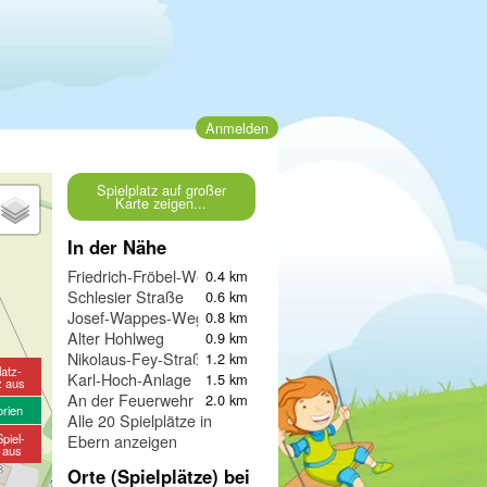
Anmelden
Spielplatz auf großer
Karte zeigen...
In der Nähe
Friedrich-Fröbel-Weg
0.4 km
Schlesier Straße
0.6 km
Josef-Wappes-Weg
0.8 km
Alter Hohlweg
0.9 km
Nikolaus-Fey-Straße
1.2 km
latz-
Karl-Hoch-Anlage
1.5 km
z aus
An der Feuerwehr
2.0 km
orien
Alle 20 Spielplätze in
piel-
Ebern anzeigen
e aus
Orte (Spielplätze) bei