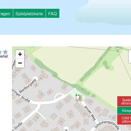
tragen
Spielplatzkarte
FAQ
+
ertet
−
Spielp
distan
Kateg
OSM S
plätz