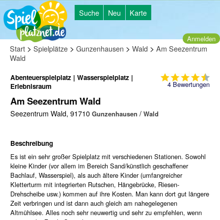
Suche
Neu
Karte
Anmelden
>
>
>
>
Start
Spielplätze
Gunzenhausen
Wald
Am Seezentrum
Wald
Abenteuerspielplatz | Wasserspielplatz |
4
Bewertungen
Erlebnisraum
Am Seezentrum Wald
Seezentrum Wald, 91710
/
Gunzenhausen
Wald
Beschreibung
Es ist ein sehr großer Spielplatz mit verschiedenen Stationen. Sowohl
kleine Kinder (vor allem im Bereich Sand/künstlich geschaffener
Bachlauf, Wasserspiel), als auch ältere Kinder (umfangreicher
Kletterturm mit integrierten Rutschen, Hängebrücke, Riesen-
Drehscheibe usw.) kommen auf ihre Kosten. Man kann dort gut längere
Zeit verbringen und ist dann auch gleich am nahegelegenen
Altmühlsee. Alles noch sehr neuwertig und sehr zu empfehlen, wenn