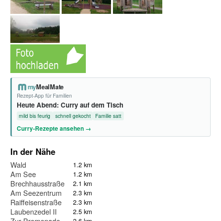
my
MealMate
Rezept-App für Familien
Heute Abend: Curry auf dem Tisch
mild bis feurig
schnell gekocht
Familie satt
Curry-Rezepte ansehen →
In der Nähe
Wald
1.2 km
Am See
1.2 km
Brechhausstraße
2.1 km
Am Seezentrum
2.3 km
Raiffeisenstraße
2.3 km
Laubenzedel II
2.5 km
Zur Promenade
2.6 km