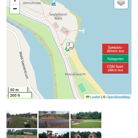
−
Spielplatz-
distanz aus
Kategorien
OSM Spiel-
plätze aus
50 m
200 ft
|
©
Leaflet
OpenStreetMap