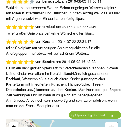
von
am
2019-08-03 11:50:11
berndstolz
Wirklich toll bei schönem Wetter. Schön angelegter Wasserspielplatz
mit tollen Klettertürmen und Rutschen. 1 Stern Abzug weil das Wasser
mit Algen vesetzt war. Kinder hatten riesig Spass
von
am
2017-07-30 09:43:04
tomkati
Toller großer Spielplatz der keine Wünsche offen lässt.
von
am
2014-07-22 22:31:47
Kora
toller Spielplatz mit vielseitigen Spielmöglichkeiten für alle
Altersgruppen, nur etwas voll bei schönem Wetter...
von
am
2014-06-02 16:48:33
Sandra
Es ist ein sehr großer Spielplatz mit verschiedenen Stationen. Sowohl
kleine Kinder (vor allem im Bereich Sand/künstlich geschaffener
Bachlauf, Wasserspiel), als auch ältere Kinder (umfangreicher
Kletterturm mit integrierten Rutschen, Hängebrücke, Riesen-
Drehscheibe usw.) kommen auf ihre Kosten. Man kann dort gut längere
Zeit verbringen und ist dann auch gleich am nahegelegenen
Altmühlsee. Alles noch sehr neuwertig und sehr zu empfehlen, wenn
man an der Fränk. Seenplatte ist.
Spielplatz auf großer Karte zeigen...
+