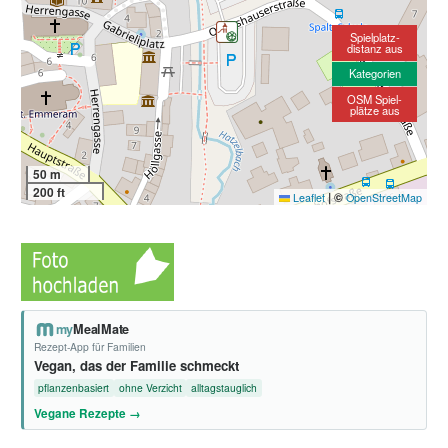
Spielplatz-
distanz aus
Kategorien
OSM Spiel-
plätze aus
50 m
200 ft
|
©
Leaflet
OpenStreetMap
my
MealMate
Rezept-App für Familien
Vegan, das der Familie schmeckt
pflanzenbasiert
ohne Verzicht
alltagstauglich
Vegane Rezepte →