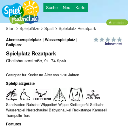
Suche
Neu
Karte
Anmelden
>
>
>
Start
Spielplätze
Spalt
Spielplatz Rezatpark
Abenteuerspielplatz | Wasserspielplatz |
Unbewertet
Ballplatz
Spielplatz Rezatpark
Obeltshauserstraße, 91174
Spalt
Geeignet für Kinder im Alter von 1-16 Jahren.
Spielplatzgeräte
Sandkasten Rutsche Wippetier/ Wippe Klettergerät Seilbahn
Wasserspiel Nestschaukel Babyschaukel Reckstange Karussell
Trampolin Tore
Features