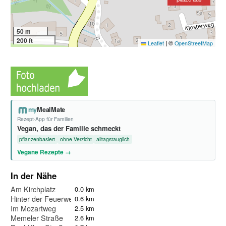
50 m
200 ft
|
©
Leaflet
OpenStreetMap
my
MealMate
Rezept-App für Familien
Vegan, das der Familie schmeckt
pflanzenbasiert
ohne Verzicht
alltagstauglich
Vegane Rezepte →
In der Nähe
Am Kirchplatz
0.0 km
Hinter der Feuerwehr
0.6 km
Im Mozartweg
2.5 km
Memeler Straße
2.6 km