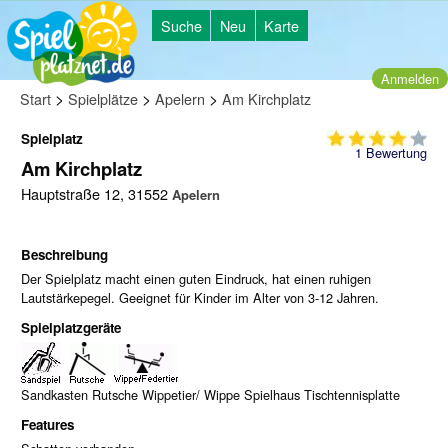
Suche
Neu
Karte
Anmelden
>
>
>
Start
Spielplätze
Apelern
Am Kirchplatz
Spielplatz
1
Bewertung
Am Kirchplatz
Hauptstraße 12, 31552
Apelern
Beschreibung
Der Spielplatz macht einen guten Eindruck, hat einen ruhigen
Lautstärkepegel. Geeignet für Kinder im Alter von 3-12 Jahren.
Spielplatzgeräte
Sandkasten Rutsche Wippetier/ Wippe Spielhaus Tischtennisplatte
Features