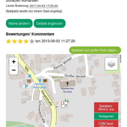
Schatten vorhanden
Letzte Änderung:
2017-04-03 17:20:23
Spielplatz wurde von einem
Gast
angelegt.
Bewertungen/ Kommentare
am
2013-09-03 11:27:20
Spielplatz auf großer Karte zeigen...
+
−
Spielplatz-
distanz aus
Kategorien
OSM Spiel-
plätze aus