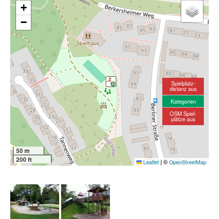
+
−
Spielplatz-
distanz aus
Kategorien
OSM Spiel-
plätze aus
50 m
200 ft
|
©
Leaflet
OpenStreetMap