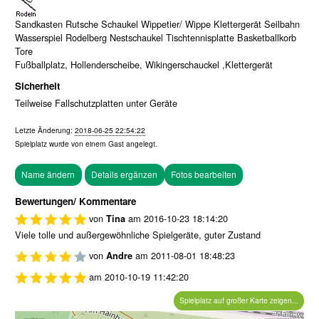
Sandkasten Rutsche Schaukel Wippetier/ Wippe Klettergerät Seilbahn
Wasserspiel Rodelberg Nestschaukel Tischtennisplatte Basketballkorb
Tore
Fußballplatz, Hollenderscheibe, Wikingerschauckel ,Klettergerät
Sicherheit
Teilweise Fallschutzplatten unter Geräte
Letzte Änderung:
2018-06-25 22:54:22
Spielplatz wurde von einem
Gast
angelegt.
Fotos bearbeiten
Bewertungen/ Kommentare
von
am
2016-10-23 18:14:20
Tina
Viele tolle und außergewöhnliche Spielgeräte, guter Zustand
von
am
2011-08-01 18:48:23
Andre
am
2010-10-19 11:42:20
Spielplatz auf großer Karte zeigen...