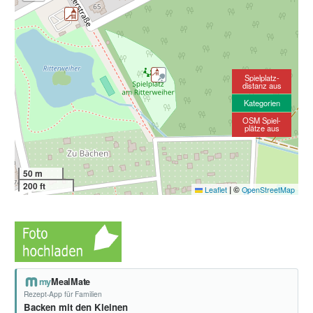
Spielplatz-
distanz aus
Kategorien
OSM Spiel-
plätze aus
50 m
200 ft
|
©
Leaflet
OpenStreetMap
my
MealMate
Rezept-App für Familien
Backen mit den Kleinen