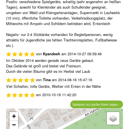
Positiv: verschiedene Spielgeräte, schattig (sehr angenehm an heißen
Tagen), sowohl für Kleinkinder als auch Schulkinder geeignet,
umgeben von Wald und Kleingartenanlagen, Supermarkt in Laufweite
(10 min), öffentlche Toilette vorhanden, Verkehrsübungsplatz, der
Mittwochs mit Ampeln und Schildern betrieben wird, Ententeich
Negativ: nur 3-4 Sitzbänke vorhanden für Begleitpersonen, wenig
attraktiv für Jugendliche (es fehlen Tischtennisplatten, Fußballwiese
etc.)
von
am
2014-10-27 06:59:46
Kyandeeh
Im Oktober 2014 werden gerade neue Geräte gebaut.
Das Gelände ist groß und bietet viel Freiraum.
Durch die vielen Bäume gibt es im Herbst viel Laub
von
am
2014-08-16 15:47:16
Tina
Viel Schattsn, tolle Geräte, Weiher mit Enten in der Nähe
am
2010-10-19 11:42:20
Spielplatz auf großer Karte zeigen...
+
−