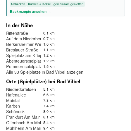
Mitbacken
Kuchen & Kekse
gemeinsam genießen
Backrezepte ansehen →
In der Nähe
Ritterstraße
0.1 km
Auf dem Niederberg
0.7 km
Berkersheimer Weg
1.0 km
Breslauer Straße
1.1 km
Spielplatz am Kriegerdenkmal
1.2 km
Abenteuerspielplatz
1.2 km
Pommernspielplatz
1.5 km
Alle 33 Spielplätze in Bad Vilbel anzeigen
Orte (Spielplätze) bei Bad Vilbel
Niederdorfelden
5.1 km
Hafenallee
6.6 km
Maintal
7.3 km
Karben
7.4 km
Schöneck
8.0 km
Frankfurt Am Main
8.1 km
Offenbach Am Main
8.4 km
Mühlheim Am Main
9.4 km