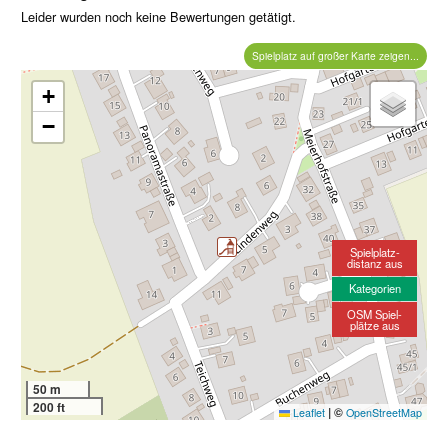
Leider wurden noch keine Bewertungen getätigt.
Spielplatz auf großer Karte zeigen...
+
−
Spielplatz-
distanz aus
Kategorien
OSM Spiel-
plätze aus
50 m
200 ft
|
©
Leaflet
OpenStreetMap