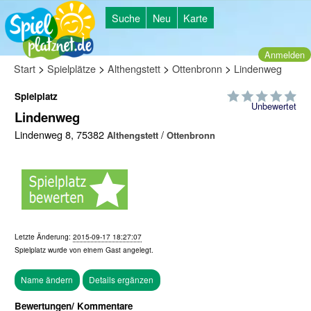
Suche
Neu
Karte
Anmelden
>
>
>
>
Start
Spielplätze
Althengstett
Ottenbronn
Lindenweg
Spielplatz
Unbewertet
Lindenweg
Lindenweg 8, 75382
/
Althengstett
Ottenbronn
Letzte Änderung:
2015-09-17 18:27:07
Spielplatz wurde von einem
Gast
angelegt.
Bewertungen/ Kommentare