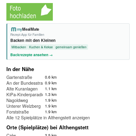
my
MealMate
Rezept-App für Familien
Backen mit den Kleinen
Mitbacken
Kuchen & Kekse
gemeinsam genießen
Backrezepte ansehen →
In der Nähe
Gartenstraße
0.6 km
An der Bundesstraße
0.9 km
Alte Kuranlagen
1.1 km
KiPa-Kinderparadies
1.3 km
Nagoldweg
1.9 km
Unterer Welzberg
1.9 km
Forststraße
1.9 km
Alle 12 Spielplätze in Althengstett anzeigen
Orte (Spielplätze) bei Althengstett
Calw
2.5 km