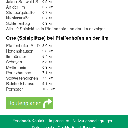
Jakob-Sanwald-Straße
0.5 km
An der Ilm
0.7 km
Stettbergstraße
0.7 km
Nikolaistraße
0.7 km
Schlehenhag
0.9 km
Alle 12 Spielplätze in Pfaffenhofen an der Ilm anzeigen
Orte (Spielplätze) bei Pfaffenhofen an der Ilm
Pfaffenhofen An Der Ilm
2.0 km
Hettenshausen
2.8 km
Ilmmünster
5.4 km
Scheyern
5.8 km
Mettenheim
6.9 km
Paunzhausen
7.1 km
Schweitenkirchen
7.3 km
Reichertshausen
9.1 km
Pörnbach
10.5 km
|
|
|
Feedback/Kontakt
Impressum
Nutzungsbedingungen
|
Datenschutz
Cookie-Einstellungen