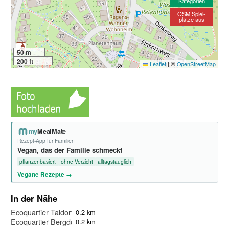
Kategorien
OSM Spiel-
plätze aus
50 m
200 ft
|
©
Leaflet
OpenStreetMap
my
MealMate
Rezept-App für Familien
Vegan, das der Familie schmeckt
pflanzenbasiert
ohne Verzicht
alltagstauglich
Vegane Rezepte →
In der Nähe
Ecoquartier Taldorf
0.2 km
Ecoquartier Bergdorf
0.2 km