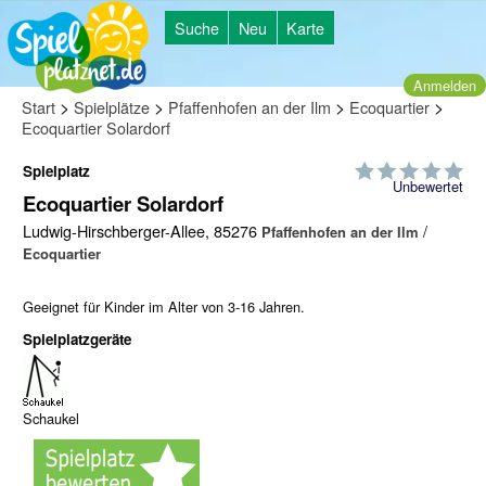
Suche
Neu
Karte
Anmelden
>
>
>
>
Start
Spielplätze
Pfaffenhofen an der Ilm
Ecoquartier
Ecoquartier Solardorf
Spielplatz
Unbewertet
Ecoquartier Solardorf
Ludwig-Hirschberger-Allee, 85276
/
Pfaffenhofen an der Ilm
Ecoquartier
Geeignet für Kinder im Alter von 3-16 Jahren.
Spielplatzgeräte
Schaukel