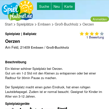
Suche
Neu
Karte
Anmelden
>
>
>
>
Start
Spielplätze
Embsen
Groß-Buchholz
Oerzen
Spielplatz | Ballplatz
1
Bewertung
Oerzen
Am Feld, 21409
/
Embsen
Groß-Buchholz
Beschreibung
Ein kleiner schöner Spielplatz bei Oerzen.
Gut um ein 1-2 Std mit den Kleinen zu entspannen oder bei einer
Radtour für 30min Pause zu machen.
Der Spielplatz macht einen guten Eindruck, hat einen ruhigen
Lautstärkepegel. Zudem ist er normal besucht. Geeignet für Kinder im
Alter von 3-12 Jahren.
Spielplatzgeräte