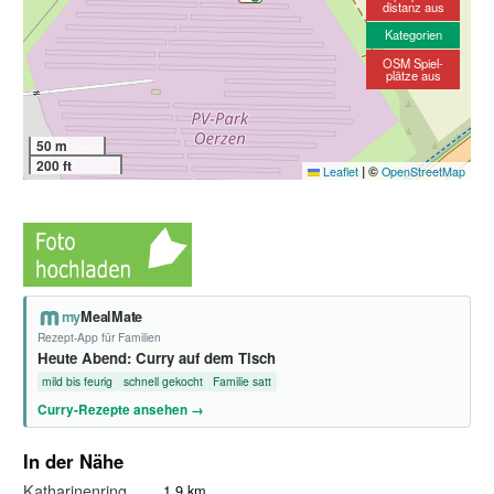
distanz aus
Kategorien
OSM Spiel-
plätze aus
50 m
200 ft
|
©
Leaflet
OpenStreetMap
my
MealMate
Rezept-App für Familien
Heute Abend: Curry auf dem Tisch
mild bis feurig
schnell gekocht
Familie satt
Curry-Rezepte ansehen →
In der Nähe
Katharinenring
1.9 km