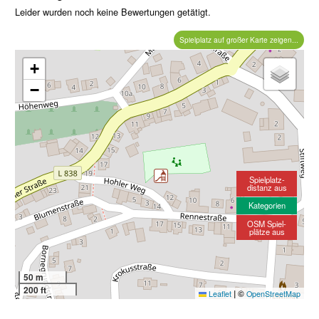
Leider wurden noch keine Bewertungen getätigt.
Spielplatz auf großer Karte zeigen...
+
−
Spielplatz-
distanz aus
Kategorien
OSM Spiel-
plätze aus
50 m
200 ft
|
©
Leaflet
OpenStreetMap