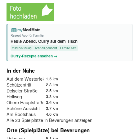
my
MealMate
Rezept-App für Familien
Heute Abend: Curry auf dem Tisch
mild bis feurig
schnell gekocht
Familie satt
Curry-Rezepte ansehen →
In der Nähe
Auf dem Westerfelde
1.5 km
Schützentrift
2.3 km
Deiseler Straße
2.5 km
Hellweg
3.3 km
Obere Hauptstraße
3.6 km
Schöne Aussicht
3.7 km
Am Bootshaus
4.0 km
Alle 23 Spielplätze in Beverungen anzeigen
Orte (Spielplätze) bei Beverungen
Liebenau
5.1 km