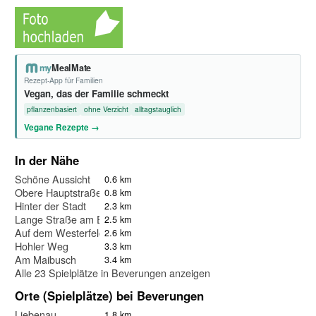
my
MealMate
Rezept-App für Familien
Vegan, das der Familie schmeckt
pflanzenbasiert
ohne Verzicht
alltagstauglich
Vegane Rezepte →
In der Nähe
Schöne Aussicht
0.6 km
Obere Hauptstraße
0.8 km
Hinter der Stadt
2.3 km
Lange Straße am Ententeich
2.5 km
Auf dem Westerfelde
2.6 km
Hohler Weg
3.3 km
Am Maibusch
3.4 km
Alle 23 Spielplätze in Beverungen anzeigen
Orte (Spielplätze) bei Beverungen
Liebenau
1.8 km