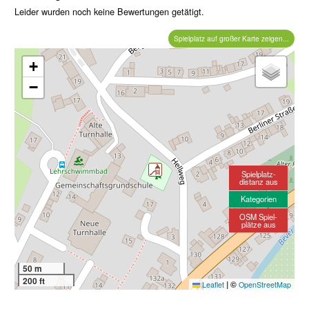
Leider wurden noch keine Bewertungen getätigt.
Spielplatz auf großer Karte zeigen...
+
−
Spielplatz-
distanz aus
Kategorien
OSM Spiel-
plätze aus
50 m
200 ft
|
©
Leaflet
OpenStreetMap