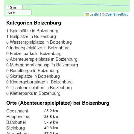
10 m
50 ft
|
©
Leaflet
OpenStreetMap
Kategorien Boizenburg
1 Spielplätze in Boizenburg
1 Ballplätze in Boizenburg
0 Wasserspielplätze in Boizenburg
0 Indoorspielplätze in Boizenburg
0 Freizeitparks in Boizenburg
0 Abenteuerspielplätze in Boizenburg
0 Mehrgenerationensp. in Boizenburg
0 Rodelberge in Boizenburg
0 Skateplätze in Boizenburg
0 Kindergeburtstage in Boizenburg
0 Tischtennisplatten in Boizenburg
0 Kletterparks in Boizenburg
Orte (Abenteuerspielplätze) bei Boizenburg
Geesthacht
25.2 km
Reppenstedt
28.8 km
Barsbüttel
37.9 km
Steinburg
42.8 km
Ahrensburg
47.2 km