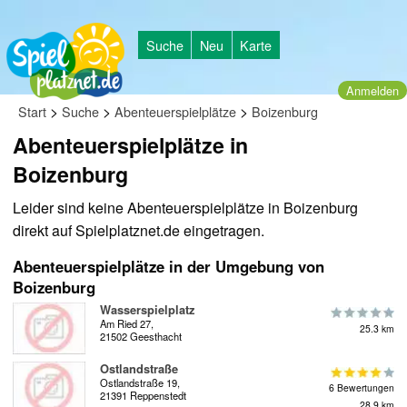
Suche
Neu
Karte
Anmelden
>
>
>
Start
Suche
Abenteuerspielplätze
Boizenburg
Abenteuerspielplätze in
Boizenburg
Leider sind keine Abenteuerspielplätze in Boizenburg
direkt auf Spielplatznet.de eingetragen.
Abenteuerspielplätze in der Umgebung von
Boizenburg
Wasserspielplatz
Am Ried 27,
25.3 km
21502 Geesthacht
Ostlandstraße
Ostlandstraße 19,
6 Bewertungen
21391 Reppenstedt
28.9 km