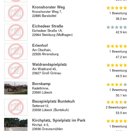
Kronshorster Weg
Kronshorster Weg 7,
1 Bewertung
22885 Barsbüttel
38.0 km
Eichedeer Straße
Eichedeer Straße 1A,
42.9 km
22964 Steinburg (Mollhagen)
Erlenhof
Am Obsthain,
1 Bewertung
22926 Ahrensburg
47.2 km
Waldrandspielplatz
Am Waldrand 45,
1 Bewertung
23627 Groß Grönau
49.5 km
Bornkamp
Kadettrinne,
1 Bewertung
23560 Lübeck
50.1 km
Bauspielplatz Buntekuh
Seitenstr12,
2 Bewertungen
23558 Lübeck (Buntekuh)
53.5 km
Kirchplatz, Spielplatz im Park
Kirchpl. 4-5,
1 Bewertung
23936 Grevesmühlen