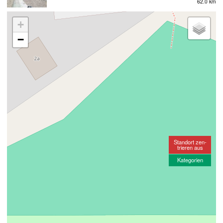
62.0 km
+
−
Standort zen-
trieren aus
Kategorien