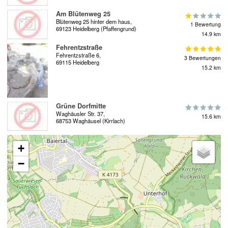
Am Blütenweg 25
Blütenweg 25 hinter dem haus,
1 Bewertung
69123 Heidelberg (Pfaffengrund)
14.9 km
Fehrentzstraße
Fehrentzstraße 6,
3 Bewertungen
69115 Heidelberg
15.2 km
Grüne Dorfmitte
Waghäusler Str. 37,
15.6 km
68753 Waghäusel (Kirrlach)
+
−