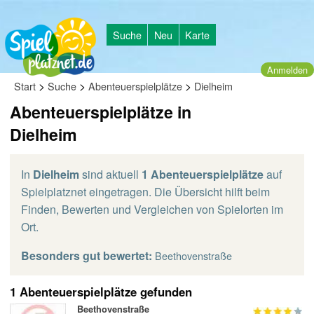
Suche
Neu
Karte
Anmelden
>
>
>
Start
Suche
Abenteuerspielplätze
Dielheim
Abenteuerspielplätze in
Dielheim
In
Dielheim
sind aktuell
1 Abenteuerspielplätze
auf
Spielplatznet eingetragen. Die Übersicht hilft beim
Finden, Bewerten und Vergleichen von Spielorten im
Ort.
Besonders gut bewertet:
Beethovenstraße
1 Abenteuerspielplätze gefunden
Beethovenstraße