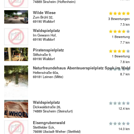
74889 Sinsheim (Hoffenheim)
Wilde Wiese
Zum Brühl 32,
3 Bewertungen
69190 Walldorf
7.5 km
Waldspielplatz
Im Gewann Hof,
1 Bewertung
69190 Walldorf
7.7 km
Piratenspielplatz
Stiftstraße 9,
1 Bewertung
69190 Walldorf
7.8 km
Naturfreundehaus Abenteuerspielplatz Spuk im Wald
Heltenstraße 60a,
8.7 km
69181 Leimen (Mitte)
Waldspielplatz
Dickwaldstraße 26,
12.4 km
74889 Sinsheim (Steinsfurt)
Eisengrubenwald
Stettfelder Eck,
14.0 km
76698 Ubstadt-Weiher (Stettfeld)