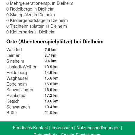
0 Mehrgenerationensp. in Dielheim
0 Rodelberge in Dielheim
0 Skateplätze in Dielheim
0 Kindergeburtstage in Dielheim
0 Tischtennisplatten in Dielheim
0 Kletterparks in Dielheim
Orte (Abenteuerspielplätze) bei Dielheim
Walldorf
7.6 km
Leimen
8.7 km
Sinsheim
9.6 km
Ubstadt-Weiher
13.9 km
Heidelberg
14.9 km
Waghäusel
15.6 km
Eppelheim
16.6 km
Schwetzingen
16.9 km
Plankstadt
17.2 km
Ketsch
18.6 km
Schwarzach
19.4 km
Brühl
21.0 km
|
|
|
Feedback/Kontakt
Impressum
Nutzungsbedingungen
|
Datenschutz
Cookie-Einstellungen