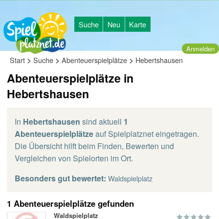
Suche
Neu
Karte
Anmelden
>
>
>
Start
Suche
Abenteuerspielplätze
Hebertshausen
Abenteuerspielplätze in
Hebertshausen
In
Hebertshausen
sind aktuell
1
Abenteuerspielplätze
auf Spielplatznet eingetragen.
Die Übersicht hilft beim Finden, Bewerten und
Vergleichen von Spielorten im Ort.
Besonders gut bewertet:
Waldspielplatz
1 Abenteuerspielplätze gefunden
Waldspielplatz