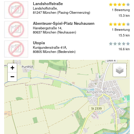
Landshoffstraße
Landshoffstraße,
1 Bewertung
81247 München (Pasing-Obermenzing)
15.3 km
Abenteuer-Spiel-Platz Neuhausen
Hanebergstraße 14,
1 Bewertung
80637 München (Neuhausen)
15.5 km
Utopia
Kunigundenstraße 41A,
16.6 km
80805 München (Biederstein)
+
−