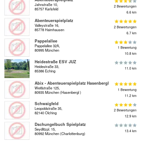
Jahnstraße 10,
2 Bewertungen
85757 Karlsfeld
6.6 km
Abenteuerspielplatz
Valleystraße 16,
2 Bewertungen
85778 Haimhausen
6.7 km
Pappelallee
Pappelallee 32A,
1 Bewertung
80995 München
10.8 km
Heidestraße ESV JUZ
Heidestraße 33,
11.0 km
85386 Eching
Abix - Abenteuerspielplatz Hasenbergl
Weitlstraße 125,
1 Bewertung
80935 München (Hasenbergl )
11.2 km
Schwaigfeld
Leopoldstraße 35,
2 Bewertungen
82140 Olching
12.9 km
Dschungelbuch Spielplatz
Seydlitzpl. 15,
13.4 km
80992 München (Charlottenburg)