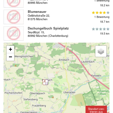
1 Bewertung
80995 München
18.2 km
Blumenauer
Gelbhofstraße 22,
1 Bewertung
81375 München
18.7 km
Dschungelbuch Spielplatz
Seydlitzpl. 15,
19.5 km
80992 München (Charlottenburg)
+
−
Standort zen-
trieren aus