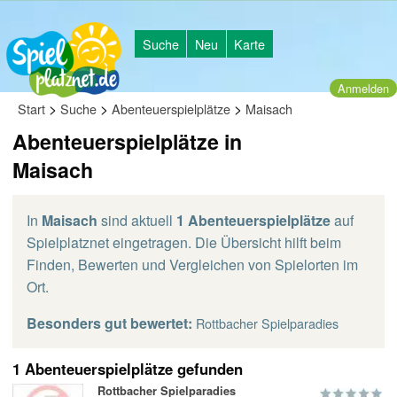
Suche
Neu
Karte
Anmelden
>
>
>
Start
Suche
Abenteuerspielplätze
Maisach
Abenteuerspielplätze in
Maisach
In
Maisach
sind aktuell
1 Abenteuerspielplätze
auf
Spielplatznet eingetragen. Die Übersicht hilft beim
Finden, Bewerten und Vergleichen von Spielorten im
Ort.
Besonders gut bewertet:
Rottbacher Spielparadies
1 Abenteuerspielplätze gefunden
Rottbacher Spielparadies