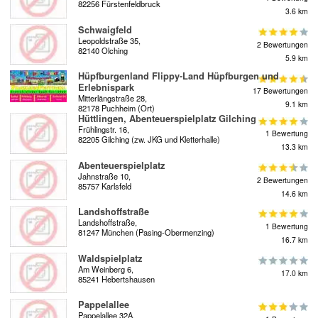
82256 Fürstenfeldbruck
3.6 km
Schwaigfeld
Leopoldstraße 35,
2 Bewertungen
82140 Olching
5.9 km
Hüpfburgenland Flippy-Land Hüpfburgen und
Erlebnispark
17 Bewertungen
Mitterlängstraße 28,
9.1 km
82178 Puchheim (Ort)
Hüttlingen, Abenteuerspielplatz Gilching
Frühlingstr. 16,
1 Bewertung
82205 Gilching (zw. JKG und Kletterhalle)
13.3 km
Abenteuerspielplatz
Jahnstraße 10,
2 Bewertungen
85757 Karlsfeld
14.6 km
Landshoffstraße
Landshoffstraße,
1 Bewertung
81247 München (Pasing-Obermenzing)
16.7 km
Waldspielplatz
Am Weinberg 6,
17.0 km
85241 Hebertshausen
Pappelallee
Pappelallee 32A,