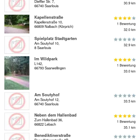
Dieffler Str. 7,
30.9 km
66740 Saarlouis
Kapellenstraße
Kapellenstraße 10,
1 Bewertung
66809 Nalbach (Körprich)
32.0 km
Spielplatz Stadtgarten
Am Soutyhof 10,
32.9 km
8 Saarlouis
Im Wildpark
L142,
1 Bewertung
66793 Saarwellingen
33.0 km
Am Soutyhof
Am Soutyhof 12,
33.5 km
66740 Saarlouis
Neben dem Hallenbad
Zum Hallenbad 36,
1 Bewertung
66822 Lebach
35.1 km
Benediktinerstraße