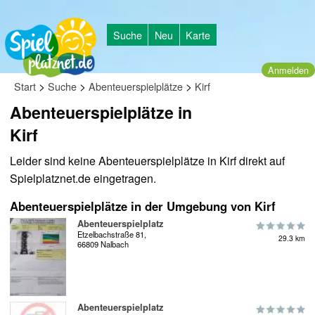
Suche
Neu
Karte
Anmelden
>
>
>
Start
Suche
Abenteuerspielplätze
Kirf
Abenteuerspielplätze in
Kirf
Leider sind keine Abenteuerspielplätze in Kirf direkt auf
Spielplatznet.de eingetragen.
Abenteuerspielplätze in der Umgebung von Kirf
Abenteuerspielplatz
Etzelbachstraße 81,
29.3 km
66809 Nalbach
Abenteuerspielplatz