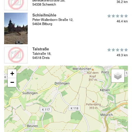
Benediktinerstraße 2B,
36.2 km
54338 Schweich
Schleifmühle
Peter-Wallenborn-Straße 12,
46.4 km
54634 Bitburg
Talstraße
Talstraße 18,
49.3 km
54518 Dreis
+
−