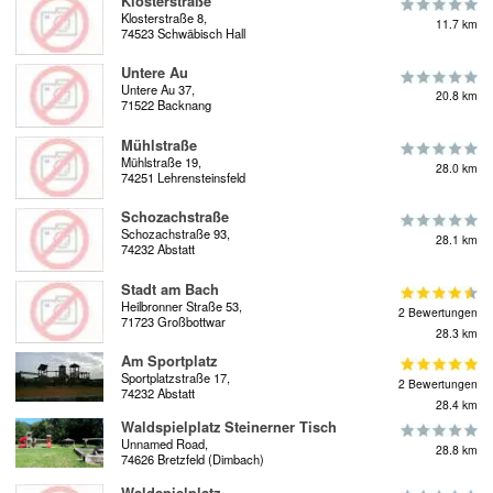
Klosterstraße
Klosterstraße 8,
11.7 km
74523 Schwäbisch Hall
Untere Au
Untere Au 37,
20.8 km
71522 Backnang
Mühlstraße
Mühlstraße 19,
28.0 km
74251 Lehrensteinsfeld
Schozachstraße
Schozachstraße 93,
28.1 km
74232 Abstatt
Stadt am Bach
Heilbronner Straße 53,
2 Bewertungen
71723 Großbottwar
28.3 km
Am Sportplatz
Sportplatzstraße 17,
2 Bewertungen
74232 Abstatt
28.4 km
Waldspielplatz Steinerner Tisch
Unnamed Road,
28.8 km
74626 Bretzfeld (Dimbach)
Waldspielplatz