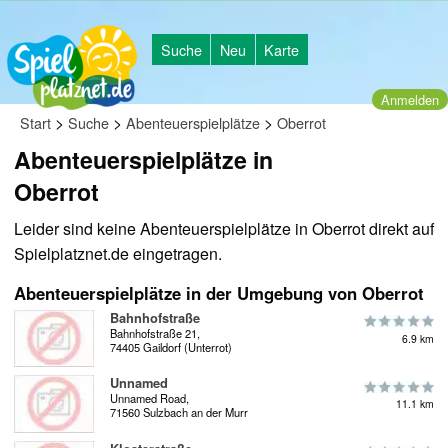
Suche
Neu
Karte
Anmelden
>
>
>
Start
Suche
Abenteuerspielplätze
Oberrot
Abenteuerspielplätze in
Oberrot
Leider sind keine Abenteuerspielplätze in Oberrot direkt auf
Spielplatznet.de eingetragen.
Abenteuerspielplätze in der Umgebung von Oberrot
Bahnhofstraße
Bahnhofstraße 21,
6.9 km
74405 Gaildorf (Unterrot)
Unnamed
Unnamed Road,
11.1 km
71560 Sulzbach an der Murr