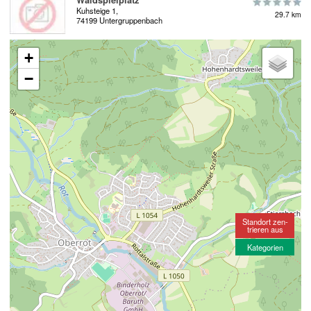
Kuhsteige 1,
29.7 km
74199 Untergruppenbach
+
−
Standort zen-
trieren aus
Kategorien