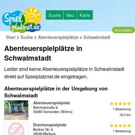
Suche
Neu
Karte
Anmelden
>
>
>
Start
Suche
Abenteuerspielplätze
Schwalmstadt
Abenteuerspielplätze in
Schwalmstadt
Leider sind keine Abenteuerspielplätze in Schwalmstadt
direkt auf Spielplatznet.de eingetragen.
Abenteuerspielplätze in der Umgebung von
Schwalmstadt
Abenteuerspielplatz
Bahnhofstraße 6,
1 Bewertung
35285 Gemünden (Wohra)
18.0 km
Drachenspielplatz
Berliner Str. 6,
1 Bewertung
35039 Marburg