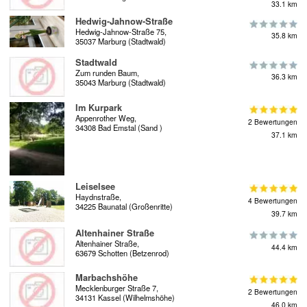
33.1 km
Hedwig-Jahnow-Straße
Hedwig-Jahnow-Straße 75,
35.8 km
35037 Marburg (Stadtwald)
Stadtwald
Zum runden Baum,
36.3 km
35043 Marburg (Stadtwald)
Im Kurpark
Appenrother Weg,
2 Bewertungen
34308 Bad Emstal (Sand )
37.1 km
Leiselsee
Haydnstraße,
4 Bewertungen
34225 Baunatal (Großenritte)
39.7 km
Altenhainer Straße
Altenhainer Straße,
44.4 km
63679 Schotten (Betzenrod)
Marbachshöhe
Mecklenburger Straße 7,
2 Bewertungen
34131 Kassel (Wilhelmshöhe)
46.0 km