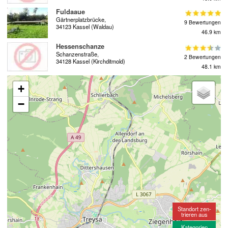
Fuldaaue
Gärtnerplatzbrücke,
9 Bewertungen
34123 Kassel (Waldau)
46.9 km
Hessenschanze
Schanzenstraße,
2 Bewertungen
34128 Kassel (Kirchditmold)
48.1 km
+
−
Standort zen-
trieren aus
Kategorien