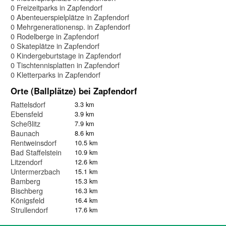
0 Freizeitparks in Zapfendorf
0 Abenteuerspielplätze in Zapfendorf
0 Mehrgenerationensp. in Zapfendorf
0 Rodelberge in Zapfendorf
0 Skateplätze in Zapfendorf
0 Kindergeburtstage in Zapfendorf
0 Tischtennisplatten in Zapfendorf
0 Kletterparks in Zapfendorf
Orte (Ballplätze) bei Zapfendorf
Rattelsdorf
3.3 km
Ebensfeld
3.9 km
Scheßlitz
7.9 km
Baunach
8.6 km
Rentweinsdorf
10.5 km
Bad Staffelstein
10.9 km
Litzendorf
12.6 km
Untermerzbach
15.1 km
Bamberg
15.3 km
Bischberg
16.3 km
Königsfeld
16.4 km
Strullendorf
17.6 km