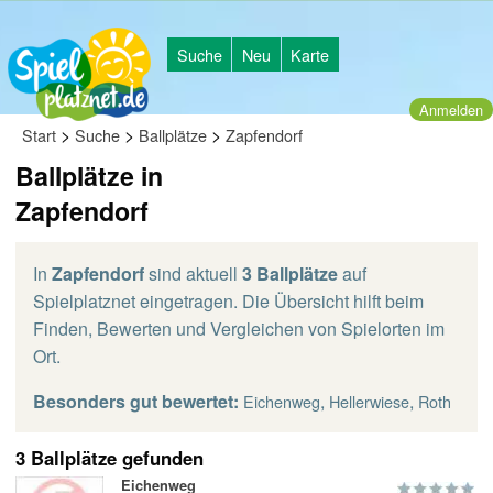
Suche
Neu
Karte
Anmelden
>
>
>
Start
Suche
Ballplätze
Zapfendorf
Ballplätze in
Zapfendorf
In
Zapfendorf
sind aktuell
3 Ballplätze
auf
Spielplatznet eingetragen. Die Übersicht hilft beim
Finden, Bewerten und Vergleichen von Spielorten im
Ort.
Besonders gut bewertet:
,
,
Eichenweg
Hellerwiese
Roth
3 Ballplätze gefunden
Eichenweg