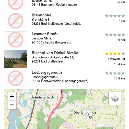
Eberner Str. 6,
8.6 km
96148 Baunach (Reckenneusig)
Brennhöhe
Brennhöhe 8,
8.7 km
96231 Bad Staffelstein (Unterzettlitz)
Lesauer Straße
Lesauer Str. 9,
9.6 km
96110 Scheßlitz (Burglesau)
Bischof-von-Dinkel-Straße
Bischof-von-Dinkel-Straße 11,
1 Bewertung
96231 Bad Staffelstein
10.4 km
Losbergsgereuth
Losbergsgereuth 8,
10.6 km
96184 Rentweinsdorf (Losbergsgereuth)
+
−