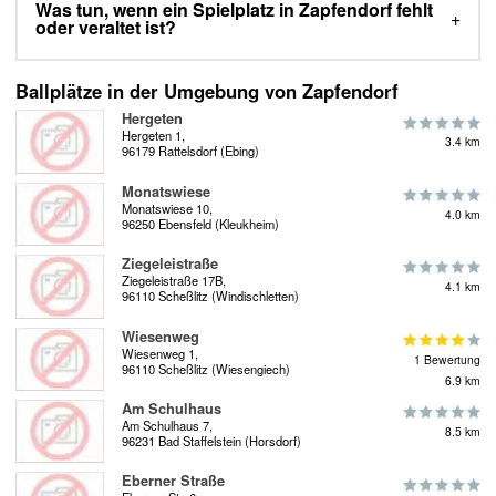
Was tun, wenn ein Spielplatz in Zapfendorf fehlt
oder veraltet ist?
Ballplätze in der Umgebung von Zapfendorf
Hergeten
Hergeten 1,
3.4 km
96179 Rattelsdorf (Ebing)
Monatswiese
Monatswiese 10,
4.0 km
96250 Ebensfeld (Kleukheim)
Ziegeleistraße
Ziegeleistraße 17B,
4.1 km
96110 Scheßlitz (Windischletten)
Wiesenweg
Wiesenweg 1,
1 Bewertung
96110 Scheßlitz (Wiesengiech)
6.9 km
Am Schulhaus
Am Schulhaus 7,
8.5 km
96231 Bad Staffelstein (Horsdorf)
Eberner Straße