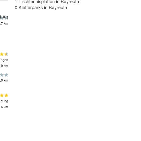
1 Tischtennisplatten in Bayreuth
0 Kletterparks in Bayreuth
 Alt
.7 km
ungen
.9 km
.0 km
rtung
.6 km