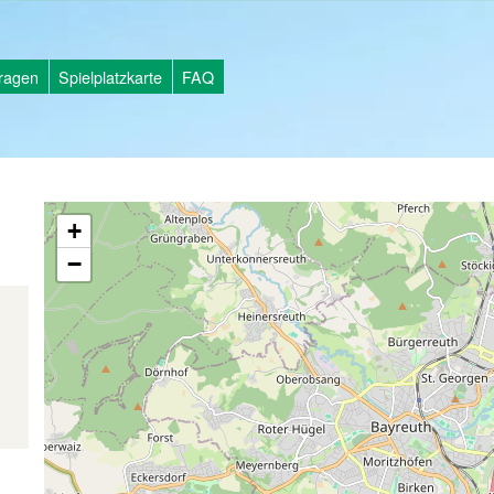
tragen
Spielplatzkarte
FAQ
+
−