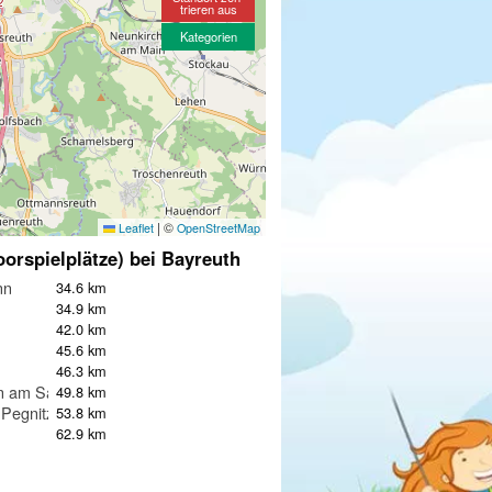
trieren aus
Kategorien
|
©
Leaflet
OpenStreetMap
oorspielplätze) bei Bayreuth
nn
34.6 km
34.9 km
42.0 km
45.6 km
46.3 km
n am Sand
49.8 km
 Pegnitz
53.8 km
62.9 km