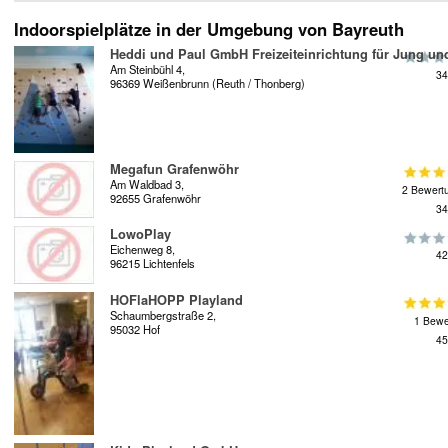
Indoorspielplätze in der Umgebung von Bayreuth
Heddi und Paul GmbH Freizeiteinrichtung für Jung und
Am Steinbühl 4,
34
96369 Weißenbrunn (Reuth / Thonberg)
Megafun Grafenwöhr
Am Waldbad 3,
2 Bewert
92655 Grafenwöhr
34
LowoPlay
Eichenweg 8,
42
96215 Lichtenfels
HOFlaHOPP Playland
Schaumbergstraße 2,
1 Bewe
95032 Hof
45