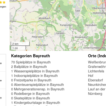
ungen
2 km
1 mi
Kategorien Bayreuth
Orte (Ind
70 Spielplätze in Bayreuth
Weißenbru
2 Ballplätze in Bayreuth
Grafenwöhr
1 Wasserspielplätze in Bayreuth
Lichtenfels
1 Indoorspielplätze in Bayreuth
Hof
0 Freizeitparks in Bayreuth
Ebersdorf
0 Abenteuerspielplätze in Bayreuth
Neunkirche
0 Mehrgenerationensp. in Bayreuth
Lauf an der
0 Rodelberge in Bayreuth
Nürnberg
0 Skateplätze in Bayreuth
1 Kindergeburtstage in Bayreuth