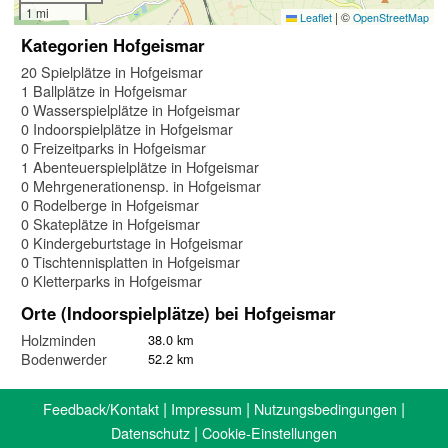
1 mi
|
©
Leaflet
OpenStreetMap
Kategorien Hofgeismar
20 Spielplätze in Hofgeismar
1 Ballplätze in Hofgeismar
0 Wasserspielplätze in Hofgeismar
0 Indoorspielplätze in Hofgeismar
0 Freizeitparks in Hofgeismar
1 Abenteuerspielplätze in Hofgeismar
0 Mehrgenerationensp. in Hofgeismar
0 Rodelberge in Hofgeismar
0 Skateplätze in Hofgeismar
0 Kindergeburtstage in Hofgeismar
0 Tischtennisplatten in Hofgeismar
0 Kletterparks in Hofgeismar
Orte (Indoorspielplätze) bei Hofgeismar
Holzminden
38.0 km
Bodenwerder
52.2 km
|
|
|
Feedback/Kontakt
Impressum
Nutzungsbedingungen
|
Datenschutz
Cookie-Einstellungen