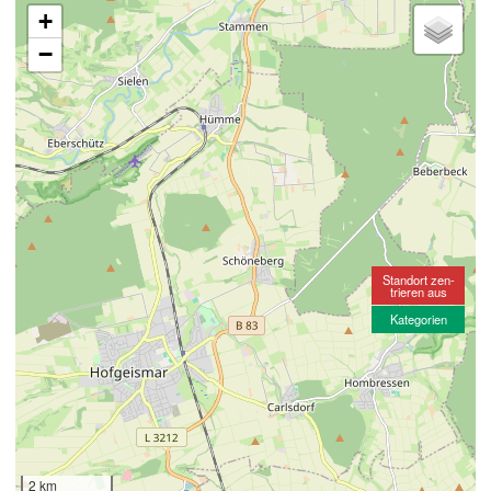
+
−
Standort zen-
trieren aus
Kategorien
2 km