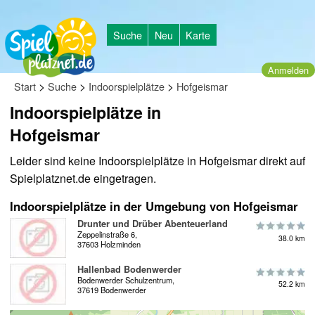
Suche
Neu
Karte
Anmelden
>
>
>
Start
Suche
Indoorspielplätze
Hofgeismar
Indoorspielplätze in
Hofgeismar
Leider sind keine Indoorspielplätze in Hofgeismar direkt auf
Spielplatznet.de eingetragen.
Indoorspielplätze in der Umgebung von Hofgeismar
Drunter und Drüber Abenteuerland
Zeppelinstraße 6,
38.0 km
37603 Holzminden
Hallenbad Bodenwerder
Bodenwerder Schulzentrum,
52.2 km
37619 Bodenwerder